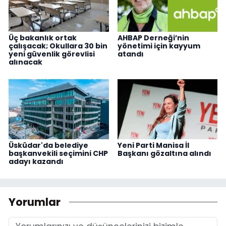
Üç bakanlık ortak
AHBAP Derneği’nin
çalışacak; Okullara 30 bin
yönetimi için kayyum
yeni güvenlik görevlisi
atandı
alınacak
Üsküdar'da belediye
Yeni Parti Manisa İl
başkanvekili seçimini CHP
Başkanı gözaltına alındı
adayı kazandı
Yorumlar