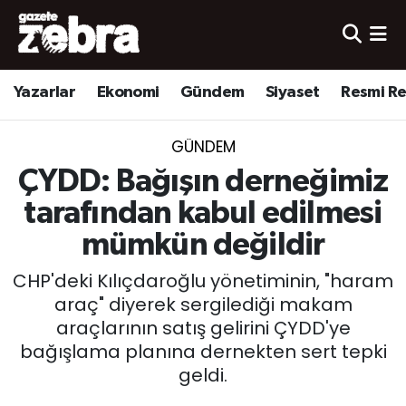
Yazarlar
Nöbetçi Eczaneler
Yazarlar
Ekonomi
Gündem
Siyaset
Resmi R
Ekonomi
Hava Durumu
GÜNDEM
Kültür-Sanat
Trafik Durumu
ÇYDD: Bağışın derneğimiz
Yerel
Süper Lig Puan Durumu ve Fikstür
tarafından kabul edilmesi
mümkün değildir
Spor
Tüm Manşetler
CHP'deki Kılıçdaroğlu yönetiminin, "haram
Son Dakika Haberleri
araç" diyerek sergilediği makam
araçlarının satış gelirini ÇYDD'ye
Haber Arşivi
bağışlama planına dernekten sert tepki
geldi.