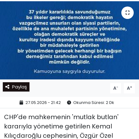
Paylaş
-
+
A
A
27.05.2026 - 21:42
Okunma Süresi: 2 Dk
CHP'de mahkemenin 'mutlak butlan'
kararıyla yönetime getirilen Kemal
Kılıçdaroğlu cephesinin, Özgür Özel