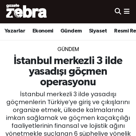
Yazarlar
Nöbetçi Eczaneler
Yazarlar
Ekonomi
Gündem
Siyaset
Resmi R
Ekonomi
Hava Durumu
GÜNDEM
Kültür-Sanat
Trafik Durumu
İstanbul merkezli 3 ilde
Yerel
Süper Lig Puan Durumu ve Fikstür
yasadışı göçmen
operasyonu
Spor
Tüm Manşetler
İstanbul merkezli 3 ilde yasadışı
Son Dakika Haberleri
göçmenlerin Türkiye’ye giriş ve çıkışlarını
organize etmek, ülkede kalmalarına
Haber Arşivi
imkan sağlamak ve göçmen kaçakçılığı
faaliyetlerinin finansal ve lojistik ağını
yönetmekle suçlanan 6 şüpheliye yönelik