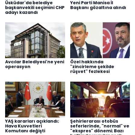
Üsküdar'da belediye
Yeni Parti Manisa İl
başkanvekili seçimini CHP
Başkanı gözaltına alındı
adayı kazandı
Avcılar Belediyesi'ne yeni
Özel hakkında
operasyon
"zincirleme şekilde
rüşvet" fezlekesi
YAŞ kararları açıklandı;
Şehirlerarası otobüs
Hava Kuvvetleri
seferlerinde, "normal" ve
Komutanı değişti
"ekspres" dönemi; Bazı