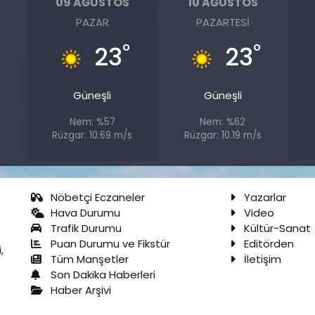
09 AĞUSTOS
10 AĞUSTOS
PAZAR
PAZARTESI
°
°
23
23
Güneşli
Güneşli
Nem: %57
Nem: %62
s
Rüzgar: 10.69 m/s
Rüzgar: 10.19 m/s
Nöbetçi Eczaneler
Yazarlar
Hava Durumu
Video
Trafik Durumu
Kültür-Sanat
Puan Durumu ve Fikstür
Editörden
,
Tüm Manşetler
İletişim
Son Dakika Haberleri
Haber Arşivi