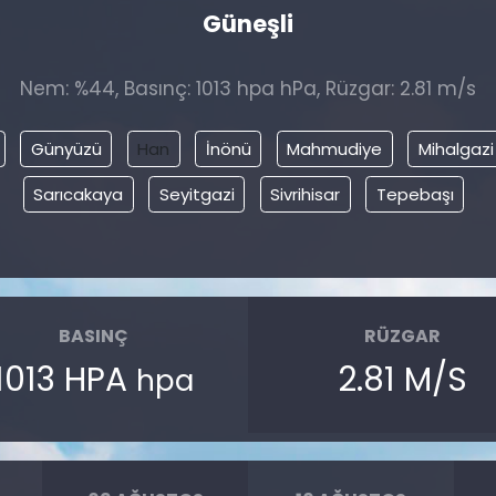
Güneşli
Nem: %44, Basınç: 1013 hpa hPa, Rüzgar: 2.81 m/s
Günyüzü
Han
İnönü
Mahmudiye
Mihalgazi
Sarıcakaya
Seyitgazi
Sivrihisar
Tepebaşı
BASINÇ
RÜZGAR
1013 HPA
2.81 M/S
hpa