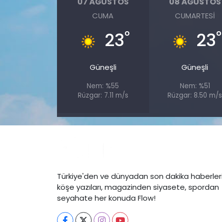
07 AĞUSTOS
08 AĞUSTOS
CUMA
CUMARTESI
°
°
23
23
Güneşli
Güneşli
Nem: %55
Nem: %51
Rüzgar: 7.11 m/s
Rüzgar: 8.50 m/
Türkiye'den ve dünyadan son dakika haberleri
köşe yazıları, magazinden siyasete, spordan
seyahate her konuda Flow!