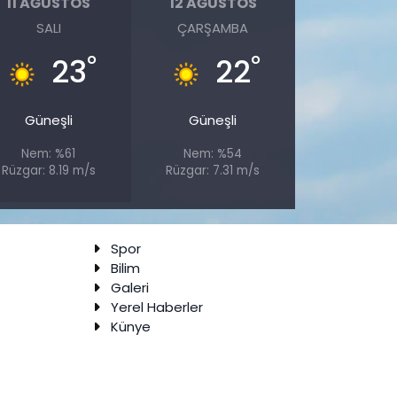
11 AĞUSTOS
12 AĞUSTOS
SALI
ÇARŞAMBA
°
°
23
22
Güneşli
Güneşli
Nem: %61
Nem: %54
Rüzgar: 8.19 m/s
Rüzgar: 7.31 m/s
Spor
Bilim
Galeri
Yerel Haberler
Künye