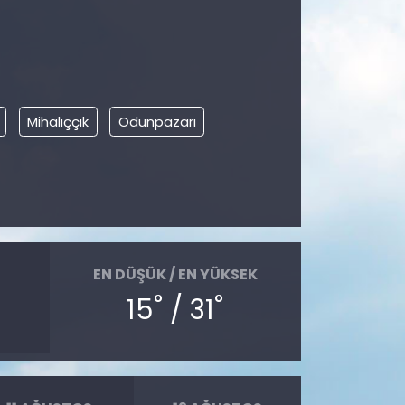
Mihalıççık
Odunpazarı
EN DÜŞÜK / EN YÜKSEK
°
°
15
/ 31