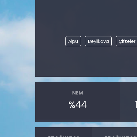
Alpu
Beylikova
Çifteler
NEM
%44