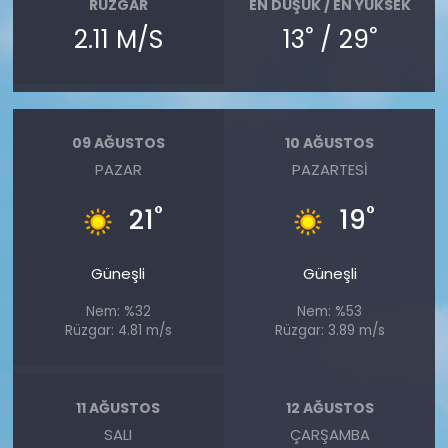
RÜZGAR
EN DÜŞÜK / EN YÜKSEK
°
°
2.11 M/S
13
/ 29
09 AĞUSTOS
10 AĞUSTOS
PAZAR
PAZARTESI
°
°
21
19
Güneşli
Güneşli
Nem: %32
Nem: %53
Rüzgar: 4.81 m/s
Rüzgar: 3.89 m/s
11 AĞUSTOS
12 AĞUSTOS
SALI
ÇARŞAMBA