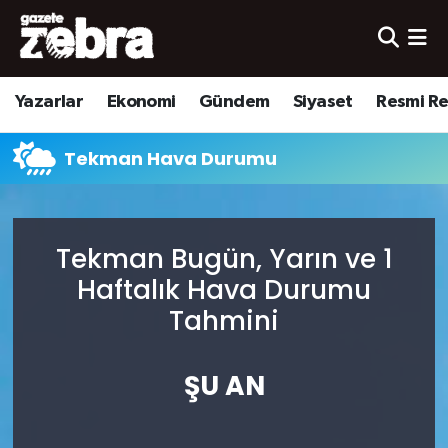
Yazarlar
Nöbetçi Eczaneler
Yazarlar
Ekonomi
Gündem
Siyaset
Resmi R
Ekonomi
Hava Durumu
Tekman Hava Durumu
Kültür-Sanat
Trafik Durumu
Yerel
Süper Lig Puan Durumu ve Fikstür
Tekman Bugün, Yarın ve 1
Spor
Tüm Manşetler
Haftalık Hava Durumu
Tahmini
Son Dakika Haberleri
ŞU AN
Haber Arşivi