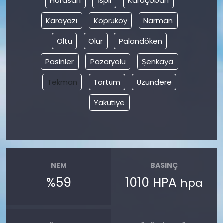
Horasan
İspir
Karaçoban
Karayazı
Köprüköy
Narman
Oltu
Olur
Palandöken
Pasinler
Pazaryolu
Şenkaya
Tekman
Tortum
Uzundere
Yakutiye
NEM
BASINÇ
%59
1010 HPA
hpa