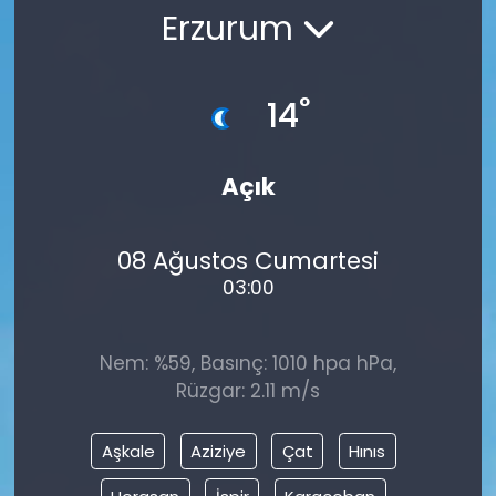
Erzurum
°
14
Açık
08 Ağustos Cumartesi
03:00
Nem: %59, Basınç: 1010 hpa hPa,
Rüzgar: 2.11 m/s
Aşkale
Aziziye
Çat
Hınıs