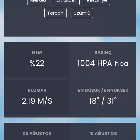
Merkez
Otlukbeli
Refahiye
Tercan
Üzümlü
NEM
BASINÇ
%22
1004 HPA
hpa
RÜZGAR
EN DÜŞÜK / EN YÜKSEK
°
°
2.19 M/S
18
/ 31
09 AĞUSTOS
10 AĞUSTOS