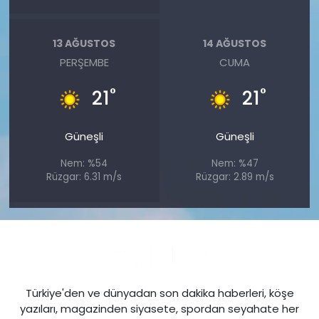
13 AĞUSTOS
14 AĞUSTOS
PERŞEMBE
CUMA
°
°
21
21
Güneşli
Güneşli
Nem: %54
Nem: %47
Rüzgar: 6.31 m/s
Rüzgar: 2.89 m/s
Türkiye'den ve dünyadan son dakika haberleri, köşe
yazıları, magazinden siyasete, spordan seyahate her