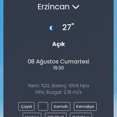
Erzincan
°
27
Açık
08 Ağustos Cumartesi
19:30
Nem: %22, Basınç: 1004 hpa
hPa, Rüzgar: 2.19 m/s
Çayırlı
İliç
Kemah
Kemaliye