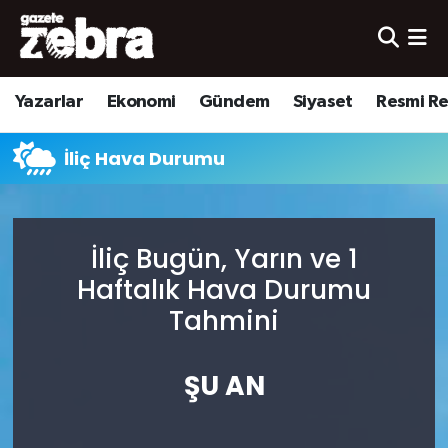
Yazarlar
Nöbetçi Eczaneler
Yazarlar
Ekonomi
Gündem
Siyaset
Resmi R
Ekonomi
Hava Durumu
İliç Hava Durumu
Kültür-Sanat
Trafik Durumu
Yerel
Süper Lig Puan Durumu ve Fikstür
İliç Bugün, Yarın ve 1
Spor
Tüm Manşetler
Haftalık Hava Durumu
Tahmini
Son Dakika Haberleri
ŞU AN
Haber Arşivi