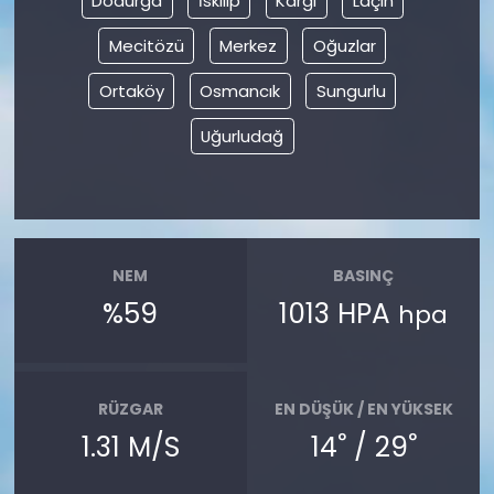
Dodurga
İskilip
Kargı
Laçin
Mecitözü
Merkez
Oğuzlar
Ortaköy
Osmancık
Sungurlu
Uğurludağ
NEM
BASINÇ
%59
1013 HPA
hpa
RÜZGAR
EN DÜŞÜK / EN YÜKSEK
°
°
1.31 M/S
14
/ 29