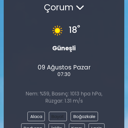
Çorum
°
18
Güneşli
09 Ağustos Pazar
07:30
Nem: %59, Basınç: 1013 hpa hPa,
Rüzgar: 1.31 m/s
Alaca
Bayat
Boğazkale