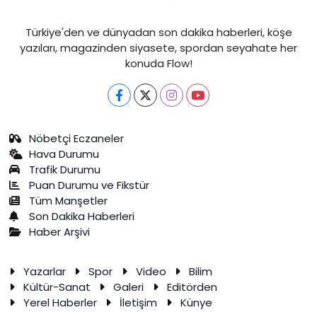
Türkiye'den ve dünyadan son dakika haberleri, köşe
yazıları, magazinden siyasete, spordan seyahate her
konuda Flow!
Nöbetçi Eczaneler
Hava Durumu
Trafik Durumu
Puan Durumu ve Fikstür
Tüm Manşetler
Son Dakika Haberleri
Haber Arşivi
Yazarlar
Spor
Video
Bilim
Kültür-Sanat
Galeri
Editörden
Yerel Haberler
İletişim
Künye