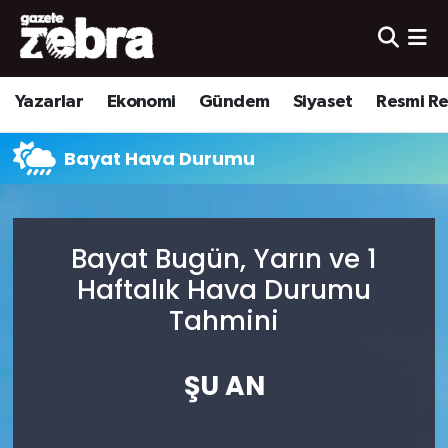
Yazarlar
Nöbetçi Eczaneler
Yazarlar
Ekonomi
Gündem
Siyaset
Resmi R
Ekonomi
Hava Durumu
Bayat Hava Durumu
Kültür-Sanat
Trafik Durumu
Yerel
Süper Lig Puan Durumu ve Fikstür
Bayat Bugün, Yarın ve 1
Spor
Tüm Manşetler
Haftalık Hava Durumu
Tahmini
Son Dakika Haberleri
ŞU AN
Haber Arşivi