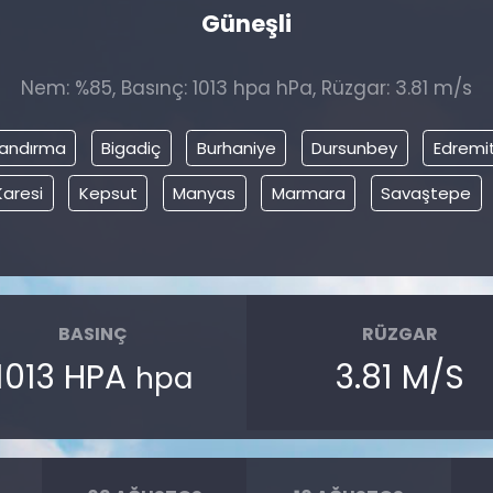
Güneşli
Nem: %85, Basınç: 1013 hpa hPa, Rüzgar: 3.81 m/s
andırma
Bigadiç
Burhaniye
Dursunbey
Edremi
Karesi
Kepsut
Manyas
Marmara
Savaştepe
BASINÇ
RÜZGAR
1013 HPA
3.81 M/S
hpa