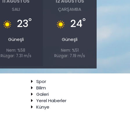
11 AĞUSTOS
12 AĞUSTOS
SALI
ÇARŞAMBA
°
°
23
24
Güneşli
Güneşli
Nem: %58
Nem: %51
Rüzgar: 7.31 m/s
Rüzgar: 7.19 m/s
Spor
Bilim
Galeri
Yerel Haberler
Künye