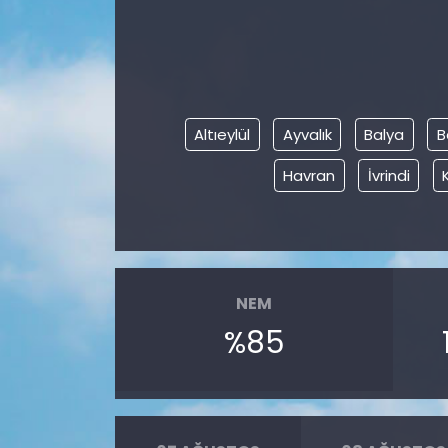
Altıeylül
Ayvalık
Balya
B
Havran
İvrindi
NEM
%85