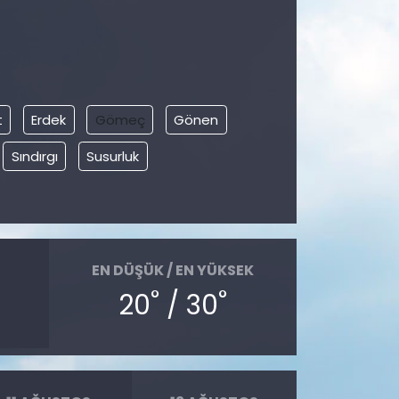
t
Erdek
Gömeç
Gönen
Sındırgı
Susurluk
EN DÜŞÜK / EN YÜKSEK
°
°
20
/ 30