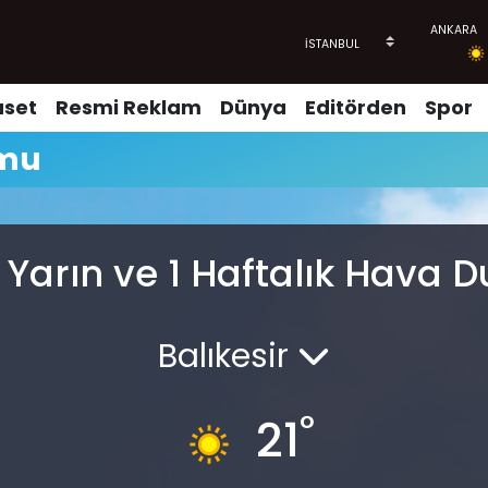
aset
Resmi Reklam
Dünya
Editörden
Spor
umu
Yarın ve 1 Haftalık Hava 
Balıkesir
°
21