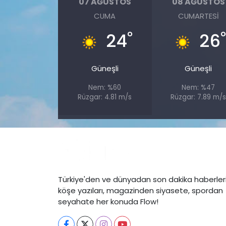
07 AĞUSTOS
08 AĞUSTOS
CUMA
CUMARTESI
°
24
26
Güneşli
Güneşli
Nem: %60
Nem: %47
Rüzgar: 4.81 m/s
Rüzgar: 7.89 m/
Türkiye'den ve dünyadan son dakika haberleri
köşe yazıları, magazinden siyasete, spordan
seyahate her konuda Flow!