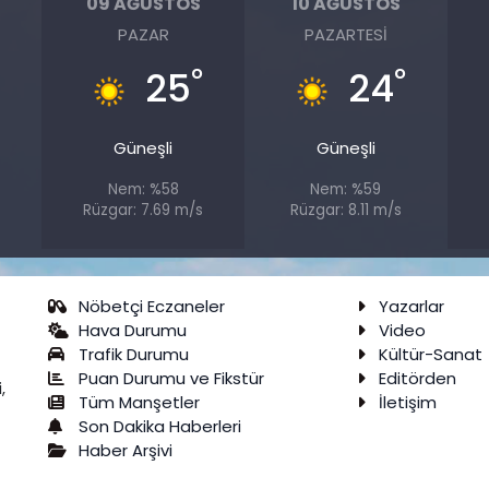
09 AĞUSTOS
10 AĞUSTOS
PAZAR
PAZARTESI
°
°
°
25
24
Güneşli
Güneşli
Nem: %58
Nem: %59
s
Rüzgar: 7.69 m/s
Rüzgar: 8.11 m/s
Nöbetçi Eczaneler
Yazarlar
Hava Durumu
Video
Trafik Durumu
Kültür-Sanat
Puan Durumu ve Fikstür
Editörden
,
Tüm Manşetler
İletişim
Son Dakika Haberleri
Haber Arşivi