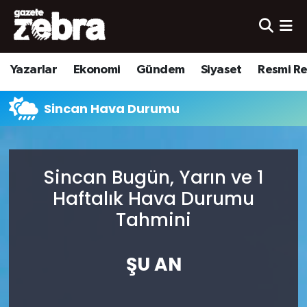
Yazarlar
Nöbetçi Eczaneler
Yazarlar
Ekonomi
Gündem
Siyaset
Resmi R
Ekonomi
Hava Durumu
Sincan Hava Durumu
Kültür-Sanat
Trafik Durumu
Yerel
Süper Lig Puan Durumu ve Fikstür
Sincan Bugün, Yarın ve 1
Spor
Tüm Manşetler
Haftalık Hava Durumu
Tahmini
Son Dakika Haberleri
ŞU AN
Haber Arşivi