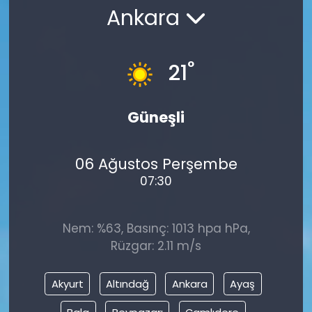
Ankara
°
21
Güneşli
06 Ağustos Perşembe
07:30
Nem: %63, Basınç: 1013 hpa hPa,
Rüzgar: 2.11 m/s
Akyurt
Altındağ
Ankara
Ayaş