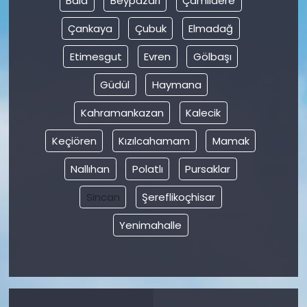
Bala
Beypazarı
Çamlıdere
Çankaya
Çubuk
Elmadağ
Etimesgut
Evren
Gölbaşı
Güdül
Haymana
Kahramankazan
Kalecik
Keçiören
Kızılcahamam
Mamak
Nallıhan
Polatlı
Pursaklar
Sincan
Şereflikoçhisar
Yenimahalle