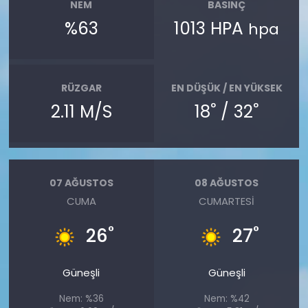
NEM
BASINÇ
%63
1013 HPA
hpa
RÜZGAR
EN DÜŞÜK / EN YÜKSEK
°
°
2.11 M/S
18
/ 32
07 AĞUSTOS
08 AĞUSTOS
CUMA
CUMARTESI
°
°
26
27
Güneşli
Güneşli
Nem: %36
Nem: %42