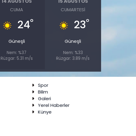
14 AĞUSTOS
15 AĞUSTOS
CUMA
CUMARTESI
°
°
24
23
Güneşli
Güneşli
Nem: %37
Nem: %33
Rüzgar: 5.31 m/s
Rüzgar: 3.89 m/s
Spor
Bilim
Galeri
Yerel Haberler
Künye