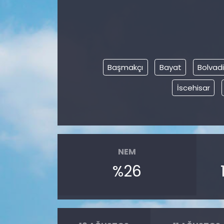
Başmakçı
Bayat
Bolvad
İscehisar
NEM
%26