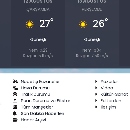
12 AĞUSTOS
13 AĞUSTOS
ÇARŞAMBA
PERŞEMBE
°
°
°
27
26
Güneşli
Güneşli
Nem: %29
Nem: %34
Rüzgar: 5.11 m/s
Rüzgar: 7.50 m/s
Nöbetçi Eczaneler
Yazarlar
Hava Durumu
Video
Trafik Durumu
Kültür-Sanat
Puan Durumu ve Fikstür
Editörden
,
Tüm Manşetler
İletişim
Son Dakika Haberleri
Haber Arşivi