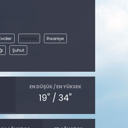
Evciler
Hocalar
İhsaniye
ğı
Şuhut
EN DÜŞÜK / EN YÜKSEK
°
°
19
/ 34