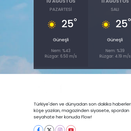
10 AĞUSTOS
11 AĞUSTOS
PAZARTESI
SALI
°
25
25
Güneşli
Güneşli
Nem: %43
Nem: %39
Rüzgar: 6.50 m/s
Rüzgar: 4.19 m/s
Türkiye'den ve dünyadan son dakika haberleri
köşe yazıları, magazinden siyasete, spordan
seyahate her konuda Flow!