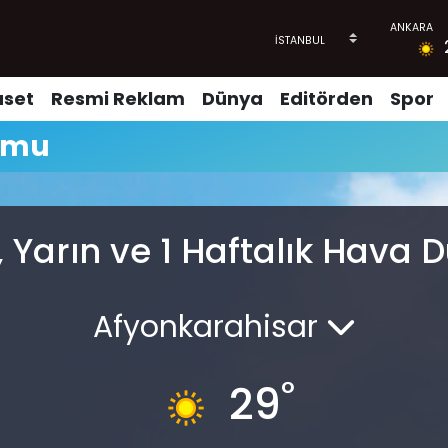
aset
Resmi Reklam
Dünya
Editörden
Spor
umu
 Yarın ve 1 Haftalık Hava
Afyonkarahisar
°
29