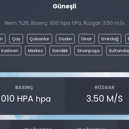
Güneşli
Nem: %26, Basınç: 1010 hpa hPa, Rüzgar: 3.50 m/s
in
Çay
Çobanlar
Dazkırı
Dinar
Emirdağ
Kızılören
Merkez
Sandıklı
Sinanpaşa
Sultanda
BASINÇ
RÜZGAR
1010 HPA
3.50 M/S
hpa