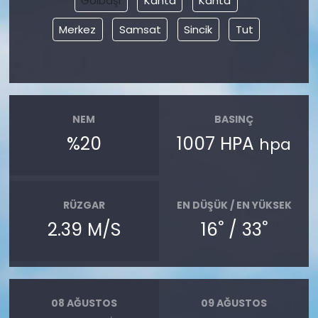
Gölbaşı
Kahta
Kâhta
Merkez
Samsat
Sincik
Tut
NEM
BASINÇ
%20
1007 HPA
hpa
RÜZGAR
EN DÜŞÜK / EN YÜKSEK
°
°
2.39 M/S
16
/ 33
08 AĞUSTOS
09 AĞUSTOS