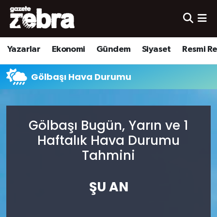
Yazarlar
Nöbetçi Eczaneler
Yazarlar
Ekonomi
Gündem
Siyaset
Resmi R
Ekonomi
Hava Durumu
Gölbaşı Hava Durumu
Kültür-Sanat
Trafik Durumu
Yerel
Süper Lig Puan Durumu ve Fikstür
Gölbaşı Bugün, Yarın ve 1
Spor
Tüm Manşetler
Haftalık Hava Durumu
Tahmini
Son Dakika Haberleri
ŞU AN
Haber Arşivi