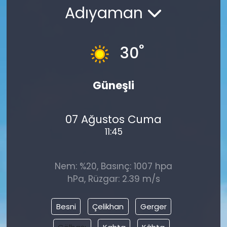
Adıyaman
°
30
Güneşli
07 Ağustos Cuma
11:45
Nem: %20, Basınç: 1007 hpa
hPa, Rüzgar: 2.39 m/s
Besni
Çelikhan
Gerger