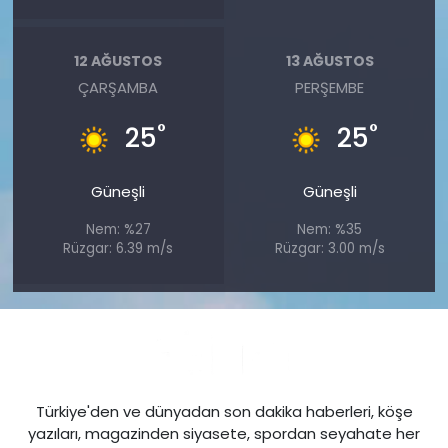
12 AĞUSTOS
13 AĞUSTOS
ÇARŞAMBA
PERŞEMBE
°
°
25
25
Güneşli
Güneşli
Nem: %27
Nem: %35
Rüzgar: 6.39 m/s
Rüzgar: 3.00 m/s
Türkiye'den ve dünyadan son dakika haberleri, köşe
yazıları, magazinden siyasete, spordan seyahate her