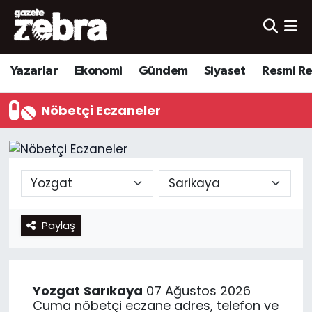
Yazarlar
Nöbetçi Eczaneler
Yazarlar
Ekonomi
Gündem
Siyaset
Resmi R
Ekonomi
Hava Durumu
Nöbetçi Eczaneler
Kültür-Sanat
Trafik Durumu
Yerel
Süper Lig Puan Durumu ve Fikstür
Spor
Tüm Manşetler
Paylaş
Son Dakika Haberleri
Haber Arşivi
Yozgat
Sarıkaya
07 Ağustos 2026
Cuma nöbetçi eczane adres, telefon ve