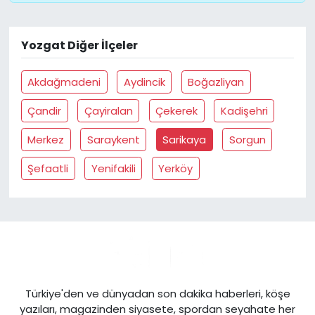
Yozgat Diğer İlçeler
Akdağmadeni
Aydincik
Boğazliyan
Çandir
Çayiralan
Çekerek
Kadişehri
Merkez
Saraykent
Sarikaya
Sorgun
Şefaatli
Yenifakili
Yerköy
Türkiye'den ve dünyadan son dakika haberleri, köşe
yazıları, magazinden siyasete, spordan seyahate her