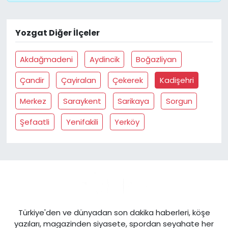
Yozgat Diğer İlçeler
Akdağmadeni
Aydincik
Boğazliyan
Çandir
Çayiralan
Çekerek
Kadişehri
Merkez
Saraykent
Sarikaya
Sorgun
Şefaatli
Yenifakili
Yerköy
Türkiye'den ve dünyadan son dakika haberleri, köşe
yazıları, magazinden siyasete, spordan seyahate her