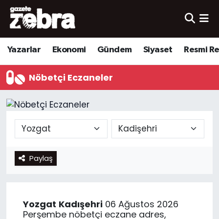
Yazarlar
Nöbetçi Eczaneler
Yazarlar
Ekonomi
Gündem
Siyaset
Resmi R
Ekonomi
Hava Durumu
Nöbetçi Eczaneler
Kültür-Sanat
Trafik Durumu
Yerel
Süper Lig Puan Durumu ve Fikstür
Spor
Tüm Manşetler
Paylaş
Son Dakika Haberleri
Haber Arşivi
Yozgat
Kadışehri
06 Ağustos 2026
Perşembe nöbetçi eczane adres,