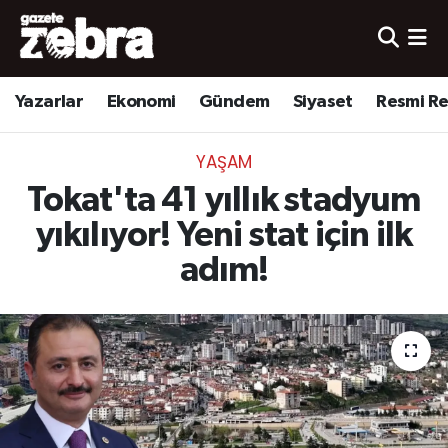
Yazarlar
Nöbetçi Eczaneler
Yazarlar
Ekonomi
Gündem
Siyaset
Resmi R
Ekonomi
Hava Durumu
YAŞAM
Kültür-Sanat
Trafik Durumu
Tokat'ta 41 yıllık stadyum
Yerel
Süper Lig Puan Durumu ve Fikstür
yıkılıyor! Yeni stat için ilk
adım!
Spor
Tüm Manşetler
Son Dakika Haberleri
Haber Arşivi