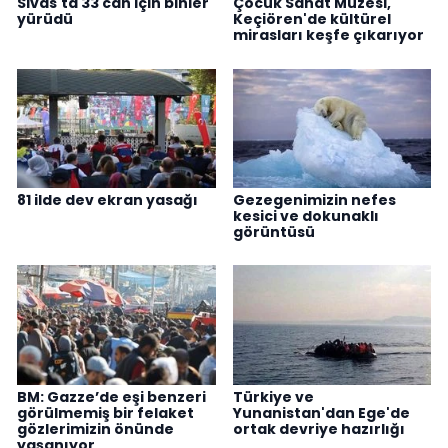
Sivas'ta 33 can için binler
Çocuk Sanat Müzesi,
yürüdü
Keçiören'de kültürel
mirasları keşfe çıkarıyor
81 ilde dev ekran yasağı
Gezegenimizin nefes
kesici ve dokunaklı
görüntüsü
BM: Gazze’de eşi benzeri
Türkiye ve
görülmemiş bir felaket
Yunanistan'dan Ege'de
gözlerimizin önünde
ortak devriye hazırlığı
yaşanıyor