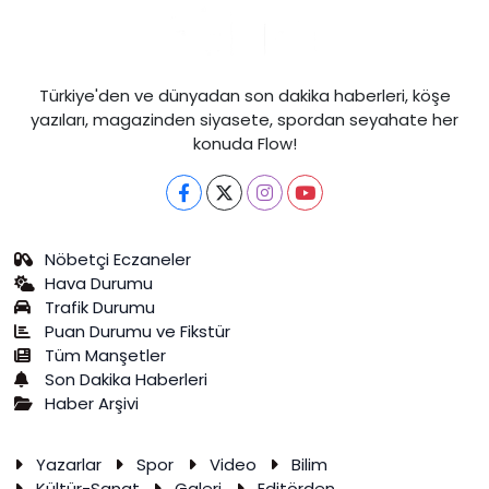
Türkiye'den ve dünyadan son dakika haberleri, köşe
yazıları, magazinden siyasete, spordan seyahate her
konuda Flow!
Nöbetçi Eczaneler
Hava Durumu
Trafik Durumu
Puan Durumu ve Fikstür
Tüm Manşetler
Son Dakika Haberleri
Haber Arşivi
Yazarlar
Spor
Video
Bilim
Kültür-Sanat
Galeri
Editörden