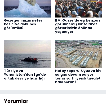
Gezegenimizin nefes
BM: Gazze’de eşi benzeri
kesici ve dokunaklı
görülmemiş bir felaket
görüntüsü
gözlerimizin önünde
yaşanıyor
Türkiye ve
Hatay raporu: Uyuz ve bit
Yunanistan'dan Ege'de
salgını devam ediyor;
ortak devriye hazırlığı
temiz su, hijyenik tuvalet
hâlâ sorun!
Yorumlar