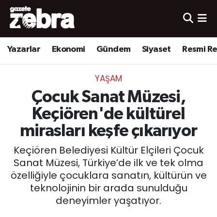
Yazarlar
Nöbetçi Eczaneler
Yazarlar
Ekonomi
Gündem
Siyaset
Resmi R
Ekonomi
Hava Durumu
YAŞAM
Kültür-Sanat
Trafik Durumu
Çocuk Sanat Müzesi,
Yerel
Süper Lig Puan Durumu ve Fikstür
Keçiören'de kültürel
mirasları keşfe çıkarıyor
Spor
Tüm Manşetler
Keçiören Belediyesi Kültür Elçileri Çocuk
Son Dakika Haberleri
Sanat Müzesi, Türkiye’de ilk ve tek olma
özelliğiyle çocuklara sanatın, kültürün ve
Haber Arşivi
teknolojinin bir arada sunulduğu
deneyimler yaşatıyor.