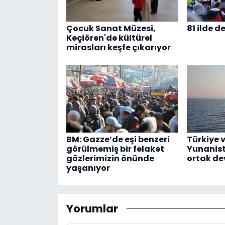
Çocuk Sanat Müzesi,
81 ilde d
Keçiören'de kültürel
mirasları keşfe çıkarıyor
BM: Gazze’de eşi benzeri
Türkiye 
görülmemiş bir felaket
Yunanis
gözlerimizin önünde
ortak dev
yaşanıyor
Yorumlar