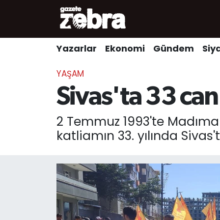
Yazarlar
Nöbetçi Eczaneler
Yazarlar
Ekonomi
Gündem
Siy
Ekonomi
Hava Durumu
YAŞAM
Kültür-Sanat
Trafik Durumu
Sivas'ta 33 can
Yerel
Süper Lig Puan Durumu ve Fikstür
2 Temmuz 1993'te Madımak O
katliamın 33. yılında Sivas'
Spor
Tüm Manşetler
Son Dakika Haberleri
Haber Arşivi