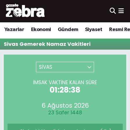
Yazarlar
Nöbetçi Eczaneler
Yazarlar
Ekonomi
Gündem
Siyaset
Resmi R
Ekonomi
Hava Durumu
Sivas Gemerek Namaz Vakitleri
Kültür-Sanat
Trafik Durumu
Yerel
Süper Lig Puan Durumu ve Fikstür
SİVAS
Spor
Tüm Manşetler
İMSAK VAKTINE KALAN SÜRE
01:28:38
Son Dakika Haberleri
6 Ağustos 2026
Haber Arşivi
23 Safer 1448