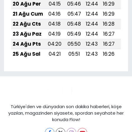
20 Ağu Per
04:15
05:46
12:44
16:29
19:
21 Ağu Cum
04:16
05:47
12:44
16:29
19:3
22 Ağu Cts
04:18
05:48
12:44
16:28
19:
23 Ağu Paz
04:19
05:49
12:44
16:27
19:
24 Ağu Pts
04:20
05:50
12:43
16:27
19:
25 Ağu Sal
04:21
05:51
12:43
16:26
19:
Türkiye'den ve dünyadan son dakika haberleri, köşe
yazıları, magazinden siyasete, spordan seyahate her
konuda Flow!