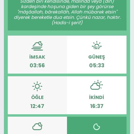
Sizden biri kendisinde, malında veya (din)
kardeşinde hoşuna giden bir şey görürse
"mâşâallah, bârekallâh, Allah mübarek etsin"
diyerek bereketle dua etsin. Çünkü nazar, haktır.
(Hadis-i şerif)
İMSAK
GÜNEŞ
03:56
05:33
ÖĞLE
İKINDI
12:47
16:37