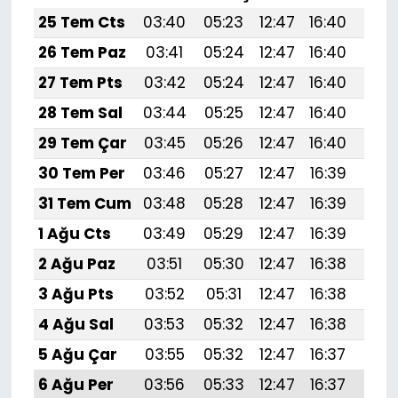
25 Tem Cts
03:40
05:23
12:47
16:40
20:
26 Tem Paz
03:41
05:24
12:47
16:40
20:
27 Tem Pts
03:42
05:24
12:47
16:40
20:
28 Tem Sal
03:44
05:25
12:47
16:40
19:
29 Tem Çar
03:45
05:26
12:47
16:40
19:
30 Tem Per
03:46
05:27
12:47
16:39
19:
31 Tem Cum
03:48
05:28
12:47
16:39
19:
1 Ağu Cts
03:49
05:29
12:47
16:39
19:
2 Ağu Paz
03:51
05:30
12:47
16:38
19:
3 Ağu Pts
03:52
05:31
12:47
16:38
19:
4 Ağu Sal
03:53
05:32
12:47
16:38
19:
5 Ağu Çar
03:55
05:32
12:47
16:37
19:5
6 Ağu Per
03:56
05:33
12:47
16:37
19: