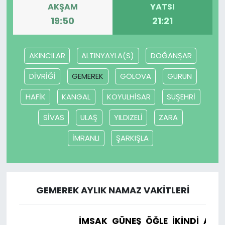
AKŞAM
YATSI
19:50
21:21
AKINCILAR
ALTINYAYLA(S)
DOĞANŞAR
DİVRİĞİ
GEMEREK
GÖLOVA
GÜRÜN
HAFİK
KANGAL
KOYULHİSAR
SUŞEHRİ
SİVAS
ULAŞ
YILDIZELİ
ZARA
İMRANLI
ŞARKIŞLA
GEMEREK AYLIK NAMAZ VAKITLERI
İMSAK
GÜNEŞ
ÖĞLE
İKINDI
AKŞ