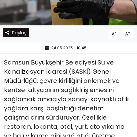
Paylaş
-
+
A
A
24.05.2025 - 10:45
Samsun Büyükşehir Belediyesi Su ve
Kanalizasyon İdaresi (SASKİ) Genel
Müdürlüğü, çevre kirliliğini önlemek ve
kentsel altyapının sağlıklı işlemesini
sağlamak amacıyla sanayi kaynaklı atık
yağlara karşı başlattığı denetim
çalışmalarını sürdürüyor. Özellikle
restoran, lokanta, otel, yurt, oto yıkama
ve halı yıkama gibi yağ atığı üretme