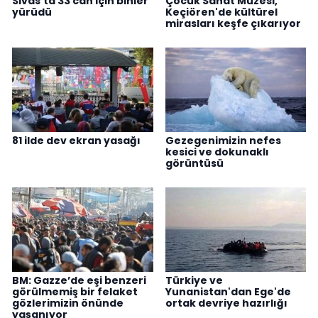
Sivas'ta 33 can için binler
Çocuk Sanat Müzesi,
yürüdü
Keçiören'de kültürel
mirasları keşfe çıkarıyor
81 ilde dev ekran yasağı
Gezegenimizin nefes
kesici ve dokunaklı
görüntüsü
BM: Gazze’de eşi benzeri
Türkiye ve
görülmemiş bir felaket
Yunanistan'dan Ege'de
gözlerimizin önünde
ortak devriye hazırlığı
yaşanıyor