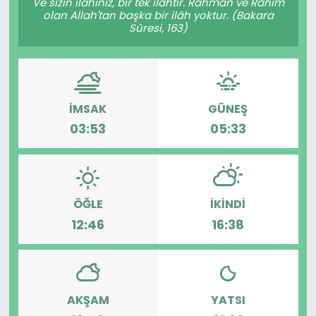
Ve sizin ilâhınız, bir tek ilâhtır. Rahmân ve Rahîm
olan Allah'tan başka bir ilâh yoktur. (Bakara
Sûresi, 163)
İMSAK
GÜNEŞ
03:53
05:33
ÖĞLE
İKINDI
12:46
16:38
AKŞAM
YATSI