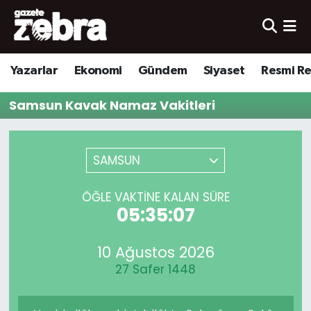
Yazarlar
Nöbetçi Eczaneler
Yazarlar
Ekonomi
Gündem
Siyaset
Resmi R
Ekonomi
Hava Durumu
Samsun Kavak Namaz Vakitleri
Kültür-Sanat
Trafik Durumu
Yerel
Süper Lig Puan Durumu ve Fikstür
SAMSUN
Spor
Tüm Manşetler
ÖĞLE VAKTINE KALAN SÜRE
05:35:07
Son Dakika Haberleri
10 Ağustos 2026
Haber Arşivi
27 Safer 1448