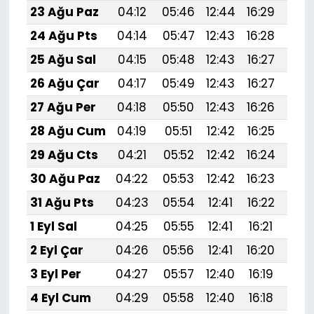
23 Ağu Paz
04:12
05:46
12:44
16:29
19:
24 Ağu Pts
04:14
05:47
12:43
16:28
19:
25 Ağu Sal
04:15
05:48
12:43
16:27
19:
26 Ağu Çar
04:17
05:49
12:43
16:27
19:
27 Ağu Per
04:18
05:50
12:43
16:26
19:
28 Ağu Cum
04:19
05:51
12:42
16:25
19:
29 Ağu Cts
04:21
05:52
12:42
16:24
19:
30 Ağu Paz
04:22
05:53
12:42
16:23
19:
31 Ağu Pts
04:23
05:54
12:41
16:22
19:
1 Eyl Sal
04:25
05:55
12:41
16:21
19:
2 Eyl Çar
04:26
05:56
12:41
16:20
19:
3 Eyl Per
04:27
05:57
12:40
16:19
19:
4 Eyl Cum
04:29
05:58
12:40
16:18
19: