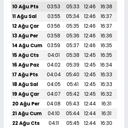
10 Ağu Pts
03:53
05:33
12:46
16:38
19:
11 Ağu Sal
03:55
05:34
12:46
16:37
19:
12 Ağu Çar
03:56
05:35
12:46
16:37
19:
13 Ağu Per
03:58
05:36
12:46
16:36
19:
14 Ağu Cum
03:59
05:37
12:46
16:35
19:
15 Ağu Cts
04:01
05:38
12:45
16:35
19:
16 Ağu Paz
04:02
05:39
12:45
16:34
19:
17 Ağu Pts
04:04
05:40
12:45
16:33
19:
18 Ağu Sal
04:05
05:41
12:45
16:33
19:
19 Ağu Çar
04:07
05:42
12:45
16:32
19:
20 Ağu Per
04:08
05:43
12:44
16:31
19:
21 Ağu Cum
04:10
05:44
12:44
16:31
19:
22 Ağu Cts
04:11
05:45
12:44
16:30
19: