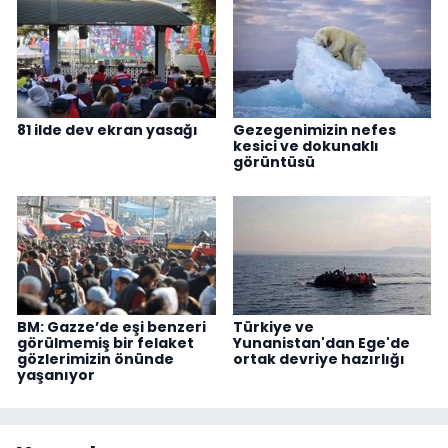
81 ilde dev ekran yasağı
Gezegenimizin nefes
kesici ve dokunaklı
görüntüsü
BM: Gazze’de eşi benzeri
Türkiye ve
görülmemiş bir felaket
Yunanistan'dan Ege'de
gözlerimizin önünde
ortak devriye hazırlığı
yaşanıyor