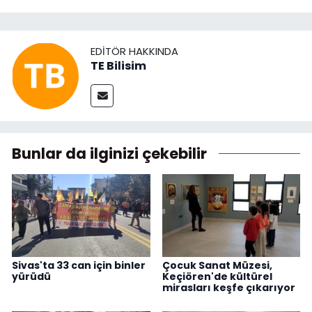
EDITÖR HAKKINDA
TE Bilisim
Bunlar da ilginizi çekebilir
Sivas'ta 33 can için binler
Çocuk Sanat Müzesi,
yürüdü
Keçiören'de kültürel
mirasları keşfe çıkarıyor