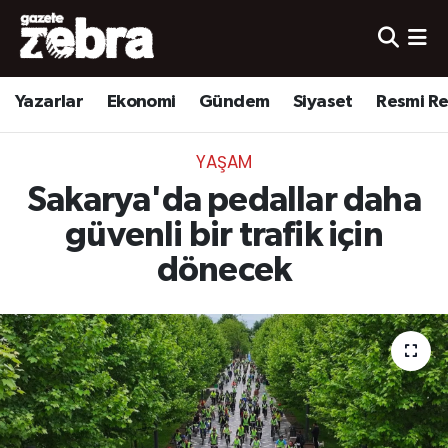
Yazarlar
Nöbetçi Eczaneler
Yazarlar
Ekonomi
Gündem
Siyaset
Resmi R
Ekonomi
Hava Durumu
YAŞAM
Kültür-Sanat
Trafik Durumu
Sakarya'da pedallar daha
Yerel
Süper Lig Puan Durumu ve Fikstür
güvenli bir trafik için
dönecek
Spor
Tüm Manşetler
Son Dakika Haberleri
Haber Arşivi