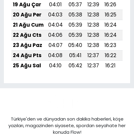
19 Ağu Çar
04:01
05:37
12:39
16:26
19:3
20 Ağu Per
04:03
05:38
12:38
16:25
19:
21 Ağu Cum
04:04
05:39
12:38
16:24
19:
22 Ağu Cts
04:06
05:39
12:38
16:24
19:
23 Ağu Paz
04:07
05:40
12:38
16:23
19:
24 Ağu Pts
04:08
05:41
12:37
16:22
19:
25 Ağu Sal
04:10
05:42
12:37
16:21
19:
Türkiye'den ve dünyadan son dakika haberleri, köşe
yazıları, magazinden siyasete, spordan seyahate her
konuda Flow!