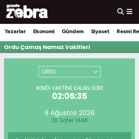
Yazarlar
Nöbetçi Eczaneler
Yazarlar
Ekonomi
Gündem
Siyaset
Resmi R
Ekonomi
Hava Durumu
Ordu Çamaş Namaz Vakitleri
Kültür-Sanat
Trafik Durumu
Yerel
Süper Lig Puan Durumu ve Fikstür
ORDU
Spor
Tüm Manşetler
İKINDI VAKTINE KALAN SÜRE
02:05:35
Son Dakika Haberleri
9 Ağustos 2026
Haber Arşivi
26 Safer 1448