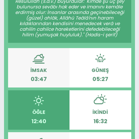
Resûlullah (s.a.v.) buyurdular: "Kimde şu üç şey
bulunursa sevâbı hak eder ve imanını kemâle
erdirmiş olur: İnsanlar arasında geçinebileceği
(güzel) ahlâk, Allâhü Teâlâ'nın haram
kıldıklarından kendisini menedecek verâ ve
cahilin cahilce hareketlerini defedebileceği
hilim (yumuşak huyluluk)." (Hadis-i şerif)
İMSAK
GÜNEŞ
03:47
05:27
ÖĞLE
İKINDI
12:40
16:32