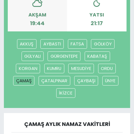
AKŞAM
YATSI
19:44
21:17
AKKUŞ
AYBASTI
FATSA
GÖLKÖY
GÜLYALI
GÜRGENTEPE
KABATAŞ
KORGAN
KUMRU
MESUDİYE
ORDU
ÇAMAŞ
ÇATALPINAR
ÇAYBAŞI
ÜNYE
İKİZCE
ÇAMAŞ AYLIK NAMAZ VAKITLERI