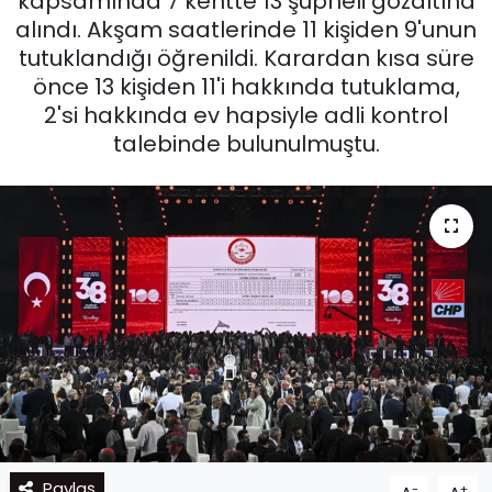
kapsamında 7 kentte 13 şüpheli gözaltına
alındı. Akşam saatlerinde 11 kişiden 9'unun
tutuklandığı öğrenildi. Karardan kısa süre
önce 13 kişiden 11'i hakkında tutuklama,
2'si hakkında ev hapsiyle adli kontrol
talebinde bulunulmuştu.
Paylaş
-
+