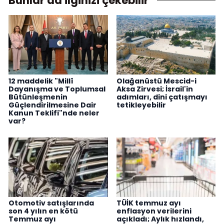
Bunlar da ilginizi çekebilir
12 maddelik "Millî
Olağanüstü Mescid-i
Dayanışma ve Toplumsal
Aksa Zirvesi; İsrail'in
Bütünleşmenin
adımları, dini çatışmayı
Güçlendirilmesine Dair
tetikleyebilir
Kanun Teklifi"nde neler
var?
Otomotiv satışlarında
TÜİK temmuz ayı
son 4 yılın en kötü
enflasyon verilerini
Temmuz ayı
açıkladı; Aylık hızlandı,