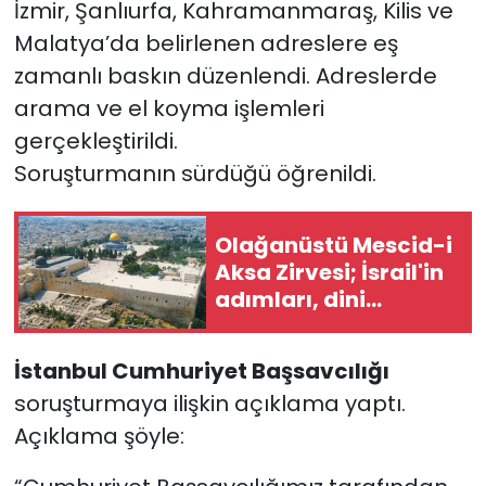
İzmir, Şanlıurfa, Kahramanmaraş, Kilis ve
Malatya’da belirlenen adreslere eş
zamanlı baskın düzenlendi. Adreslerde
arama ve el koyma işlemleri
gerçekleştirildi.
Soruşturmanın sürdüğü öğrenildi.
Olağanüstü Mescid-i
Aksa Zirvesi; İsrail'in
adımları, dini
çatışmayı
tetikleyebilir
İstanbul Cumhuriyet Başsavcılığı
soruşturmaya ilişkin açıklama yaptı.
Açıklama şöyle: