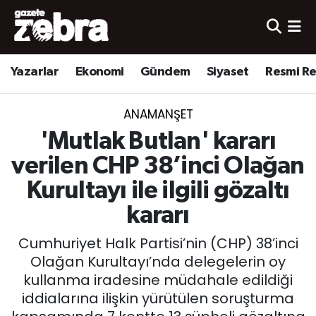
Yazarlar
Nöbetçi Eczaneler
Yazarlar
Ekonomi
Gündem
Siyaset
Resmi R
Ekonomi
Hava Durumu
ANAMANŞET
Kültür-Sanat
Trafik Durumu
'Mutlak Butlan' kararı
Yerel
Süper Lig Puan Durumu ve Fikstür
verilen CHP 38’inci Olağan
Kurultayı ile ilgili gözaltı
Spor
Tüm Manşetler
kararı
Son Dakika Haberleri
Cumhuriyet Halk Partisi’nin (CHP) 38’inci
Olağan Kurultayı’nda delegelerin oy
Haber Arşivi
kullanma iradesine müdahale edildiği
iddialarına ilişkin yürütülen soruşturma