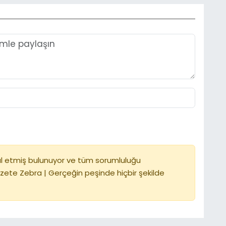
l etmiş bulunuyor ve tüm sorumluluğu
zete Zebra | Gerçeğin peşinde hiçbir şekilde