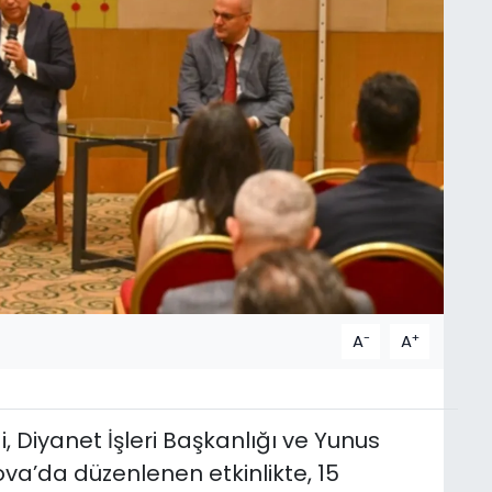
-
+
A
A
, Diyanet İşleri Başkanlığı ve Yunus
ova’da düzenlenen etkinlikte, 15