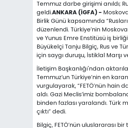
Temmuz darbe girişimi anıldı; Ru
geldi.
ANKARA (İGFA) -
Moskova’
Birlik Günü kapsamında “Rusla
düzenlendi. Türkiye’nin Moskova B
ve Yunus Emre Enstitüsü iş birliğ
Büyükelçi Tanju Bilgiç, Rus ve Tü
için saygı duruşu, İstiklal Marşı v
İletişim Başkanlığı'ndan aktarıla
Temmuz’un Türkiye’nin en karanl
vurgulayarak, “FETÖ’nün hain dar
aldı. Gazi Meclis’imiz bombaland
binden fazlası yaralandı. Türk m
çıktı” dedi.
Bilgiç, FETÖ’nün uluslararası bir