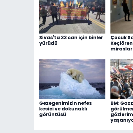
Sivas'ta 33 can için binler
Çocuk Sa
yürüdü
Keçiören
mirasları
Gezegenimizin nefes
BM: Gazz
kesici ve dokunaklı
görülmem
görüntüsü
gözlerim
yaşanıy