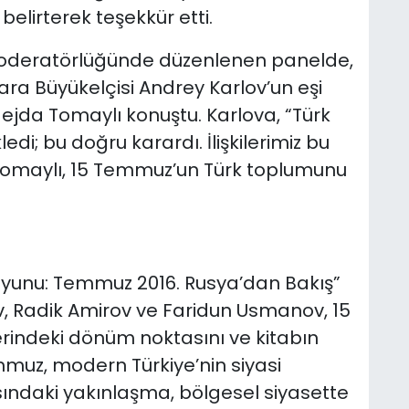
belirterek teşekkür etti.
moderatörlüğünde düzenlenen panelde,
ara Büyükelçisi Andrey Karlov’un eşi
jda Tomaylı konuştu. Karlova, “Türk
edi; bu doğru karardı. İlişkilerimiz bu
Tomaylı, 15 Temmuz’un Türk toplumunu
Oyunu: Temmuz 2016. Rusya’dan Bakış”
v, Radik Amirov ve Faridun Usmanov, 15
erindeki dönüm noktasını ve kitabın
emmuz, modern Türkiye’nin siyasi
rasındaki yakınlaşma, bölgesel siyasette