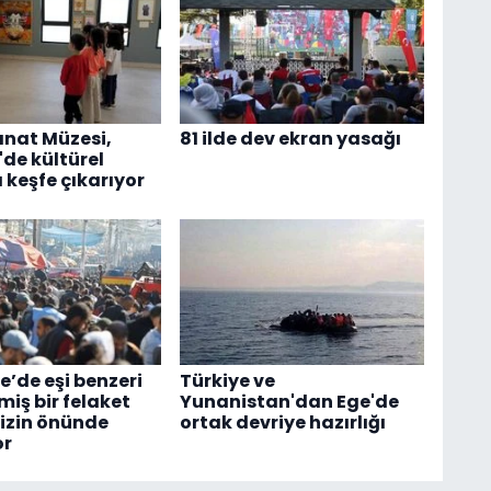
nat Müzesi,
81 ilde dev ekran yasağı
'de kültürel
 keşfe çıkarıyor
e’de eşi benzeri
Türkiye ve
iş bir felaket
Yunanistan'dan Ege'de
izin önünde
ortak devriye hazırlığı
or