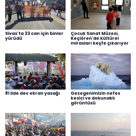
Sivas'ta 33 can için binler
Çocuk Sanat Müzesi,
yürüdü
Keçiören'de kültürel
mirasları keşfe çıkarıyor
81 ilde dev ekran yasağı
Gezegenimizin nefes
kesici ve dokunaklı
görüntüsü