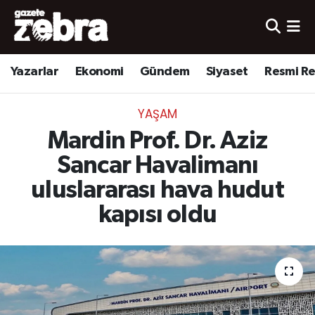
Yazarlar
Nöbetçi Eczaneler
Yazarlar
Ekonomi
Gündem
Siyaset
Resmi R
Ekonomi
Hava Durumu
YAŞAM
Kültür-Sanat
Trafik Durumu
Mardin Prof. Dr. Aziz
Yerel
Süper Lig Puan Durumu ve Fikstür
Sancar Havalimanı
uluslararası hava hudut
Spor
Tüm Manşetler
kapısı oldu
Son Dakika Haberleri
Haber Arşivi