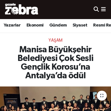
Yazarlar
Nöbetçi Eczaneler
Yazarlar
Ekonomi
Gündem
Siyaset
Resmi R
Ekonomi
Hava Durumu
YAŞAM
Kültür-Sanat
Trafik Durumu
Manisa Büyükşehir
Yerel
Süper Lig Puan Durumu ve Fikstür
Belediyesi Çok Sesli
Gençlik Korosu’na
Spor
Tüm Manşetler
Antalya’da ödül
Son Dakika Haberleri
Haber Arşivi