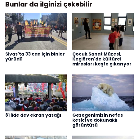
Bunlar da ilginizi çekebilir
Sivas'ta 33 can için binler
Çocuk Sanat Müzesi,
yürüdü
Keçiören'de kültürel
mirasları keşfe çıkarıyor
81 ilde dev ekran yasağı
Gezegenimizin nefes
kesici ve dokunaklı
görüntüsü