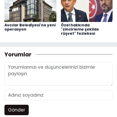
Avcılar Belediyesi'ne yeni
Özel hakkında
operasyon
"zincirleme şekilde
rüşvet" fezlekesi
Yorumlar
Gönder