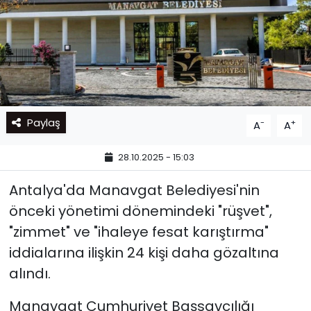
Paylaş
-
+
A
A
28.10.2025 - 15:03
Antalya'da Manavgat Belediyesi'nin
önceki yönetimi dönemindeki "rüşvet",
"zimmet" ve "ihaleye fesat karıştırma"
iddialarına ilişkin 24 kişi daha gözaltına
alındı.
Manavgat Cumhuriyet Başsavcılığı