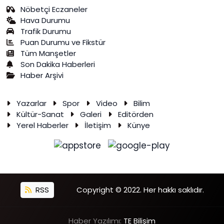
Nöbetçi Eczaneler
Hava Durumu
Trafik Durumu
Puan Durumu ve Fikstür
Tüm Manşetler
Son Dakika Haberleri
Haber Arşivi
Yazarlar
Spor
Video
Bilim
Kültür-Sanat
Galeri
Editörden
Yerel Haberler
İletişim
Künye
RSS
Copyright © 2022. Her hakkı saklıdır.
Haber Yazılımı:
TE Bilişim