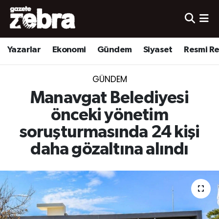
Yazarlar
Nöbetçi Eczaneler
Yazarlar
Ekonomi
Gündem
Siyaset
Resmi R
Ekonomi
Hava Durumu
GÜNDEM
Kültür-Sanat
Trafik Durumu
Manavgat Belediyesi
Yerel
Süper Lig Puan Durumu ve Fikstür
önceki yönetim
soruşturmasında 24 kişi
Spor
Tüm Manşetler
daha gözaltına alındı
Son Dakika Haberleri
Haber Arşivi