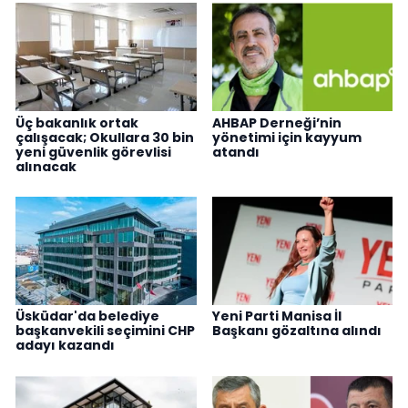
Üç bakanlık ortak
AHBAP Derneği’nin
çalışacak; Okullara 30 bin
yönetimi için kayyum
yeni güvenlik görevlisi
atandı
alınacak
Üsküdar'da belediye
Yeni Parti Manisa İl
başkanvekili seçimini CHP
Başkanı gözaltına alındı
adayı kazandı