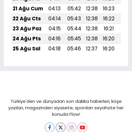
21 Ağu Cum
04:13
05:42
12:38
16:23
19:
22 Ağu Cts
04:14
05:43
12:38
16:22
19:
23 Ağu Paz
04:15
05:44
12:38
16:21
19:
24 Ağu Pts
04:16
05:45
12:38
16:20
19:
25 Ağu Sal
04:18
05:46
12:37
16:20
19:1
Türkiye'den ve dünyadan son dakika haberleri, köşe
yazıları, magazinden siyasete, spordan seyahate her
konuda Flow!