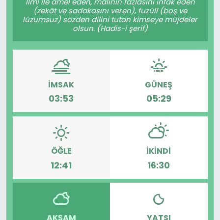
İlmi ile amel eden, malının fazlasını infâk eden
(zekât ve sadakasını veren), fuzûlî (boş ve
lüzumsuz) sözden dilini tutan kimseye müjdeler
olsun. (Hadis-i şerif)
İMSAK
GÜNEŞ
03:53
05:29
ÖĞLE
İKINDI
12:41
16:30
AKŞAM
YATSI