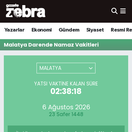
Yazarlar
Nöbetçi Eczaneler
Yazarlar
Ekonomi
Gündem
Siyaset
Resmi R
Ekonomi
Hava Durumu
Malatya Darende Namaz Vakitleri
Kültür-Sanat
Trafik Durumu
Yerel
Süper Lig Puan Durumu ve Fikstür
MALATYA
Spor
Tüm Manşetler
YATSI VAKTINE KALAN SÜRE
02:38:18
Son Dakika Haberleri
6 Ağustos 2026
Haber Arşivi
23 Safer 1448