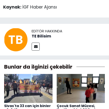
Kaynak:
İGF Haber Ajansı
EDITÖR HAKKINDA
TE Bilisim
Bunlar da ilginizi çekebilir
Sivas'ta 33 can için binler
Çocuk Sanat Müzesi,