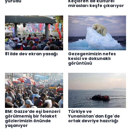
yürüdü
Keçiören'de kültürel
mirasları keşfe çıkarıyor
81 ilde dev ekran yasağı
Gezegenimizin nefes
kesici ve dokunaklı
görüntüsü
BM: Gazze’de eşi benzeri
Türkiye ve
görülmemiş bir felaket
Yunanistan'dan Ege'de
gözlerimizin önünde
ortak devriye hazırlığı
yaşanıyor