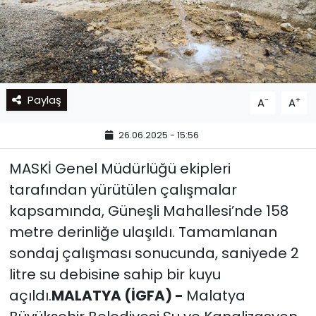
Paylaş
-
+
A
A
26.06.2025 - 15:56
MASKİ Genel Müdürlüğü ekipleri
tarafından yürütülen çalışmalar
kapsamında, Güneşli Mahallesi’nde 158
metre derinliğe ulaşıldı. Tamamlanan
sondaj çalışması sonucunda, saniyede 2
litre su debisine sahip bir kuyu
açıldı.
MALATYA (İGFA) -
Malatya