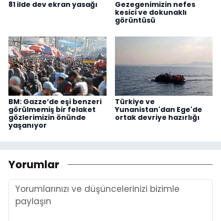
81 ilde dev ekran yasağı
Gezegenimizin nefes
kesici ve dokunaklı
görüntüsü
BM: Gazze’de eşi benzeri
Türkiye ve
görülmemiş bir felaket
Yunanistan'dan Ege'de
gözlerimizin önünde
ortak devriye hazırlığı
yaşanıyor
Yorumlar