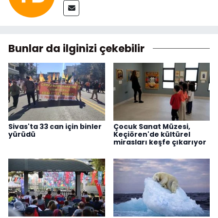
Bunlar da ilginizi çekebilir
Sivas'ta 33 can için binler
Çocuk Sanat Müzesi,
yürüdü
Keçiören'de kültürel
mirasları keşfe çıkarıyor