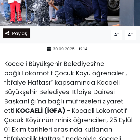
Paylaş
-
+
A
A
30.09.2025 - 12:14
Kocaeli Büyükşehir Belediyesi’ne
bağlı Lokomotif Çocuk Köyü öğrencileri,
“İtfaiye Haftası” kapsamında Kocaeli
Büyükşehir Belediyesi İtfaiye Dairesi
Başkanlığı’na bağlı müfrezeleri ziyaret
etti.
KOCAELİ (İGFA) -
Kocaeli Lokomotif
Çocuk Köyü’nün minik öğrencileri, 25 Eylül-
01 Ekim tarihleri arasında kutlanan
“İtfaiyecilik Haftası” nedeniyle Kocaeli