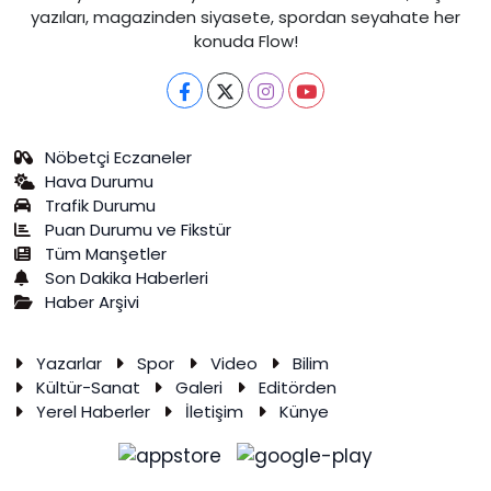
yazıları, magazinden siyasete, spordan seyahate her
konuda Flow!
Nöbetçi Eczaneler
Hava Durumu
Trafik Durumu
Puan Durumu ve Fikstür
Tüm Manşetler
Son Dakika Haberleri
Haber Arşivi
Yazarlar
Spor
Video
Bilim
Kültür-Sanat
Galeri
Editörden
Yerel Haberler
İletişim
Künye