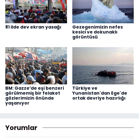
81 ilde dev ekran yasağı
Gezegenimizin nefes
kesici ve dokunaklı
görüntüsü
BM: Gazze’de eşi benzeri
Türkiye ve
görülmemiş bir felaket
Yunanistan'dan Ege'de
gözlerimizin önünde
ortak devriye hazırlığı
yaşanıyor
Yorumlar