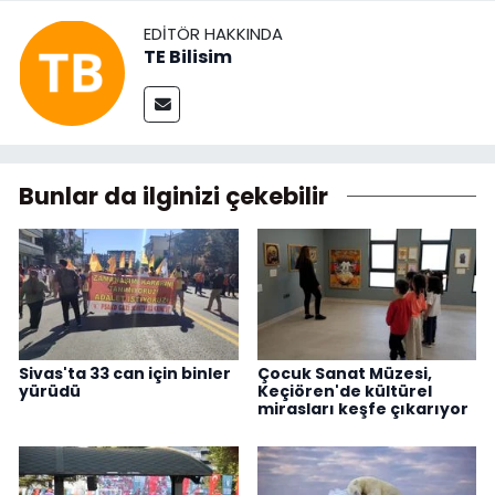
EDITÖR HAKKINDA
TE Bilisim
Bunlar da ilginizi çekebilir
Sivas'ta 33 can için binler
Çocuk Sanat Müzesi,
yürüdü
Keçiören'de kültürel
mirasları keşfe çıkarıyor