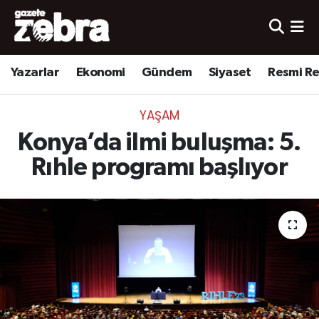
Yazarlar
Nöbetçi Eczaneler
Yazarlar
Ekonomi
Gündem
Siyaset
Resmi R
Ekonomi
Hava Durumu
YAŞAM
Kültür-Sanat
Trafik Durumu
Konya’da ilmi buluşma: 5.
Yerel
Süper Lig Puan Durumu ve Fikstür
Rıhle programı başlıyor
Spor
Tüm Manşetler
Son Dakika Haberleri
Haber Arşivi