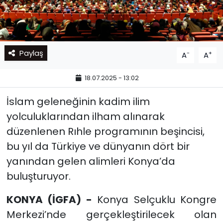
Paylaş
-
+
A
A
18.07.2025 - 13:02
İslam geleneğinin kadim ilim
yolculuklarından ilham alınarak
düzenlenen Rıhle programının beşincisi,
bu yıl da Türkiye ve dünyanın dört bir
yanından gelen alimleri Konya’da
buluşturuyor.
KONYA (İGFA) -
Konya Selçuklu Kongre
Merkezi’nde gerçekleştirilecek olan