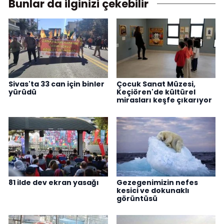
Bunlar da ilginizi çekebilir
Sivas'ta 33 can için binler
Çocuk Sanat Müzesi,
yürüdü
Keçiören'de kültürel
mirasları keşfe çıkarıyor
81 ilde dev ekran yasağı
Gezegenimizin nefes
kesici ve dokunaklı
görüntüsü