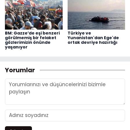
BM: Gazze’de eşi benzeri
Türkiye ve
görülmemiş bir felaket
Yunanistan'dan Ege'de
gözlerimizin önünde
ortak devriye hazırlığı
yaşanıyor
Yorumlar