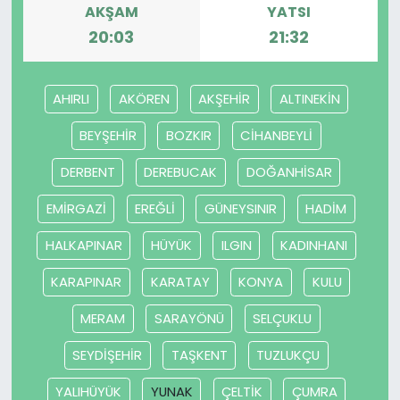
AKŞAM
YATSI
20:03
21:32
AHIRLI
AKÖREN
AKŞEHİR
ALTINEKİN
BEYŞEHİR
BOZKIR
CİHANBEYLİ
DERBENT
DEREBUCAK
DOĞANHİSAR
EMİRGAZİ
EREĞLİ
GÜNEYSINIR
HADİM
HALKAPINAR
HÜYÜK
ILGIN
KADINHANI
KARAPINAR
KARATAY
KONYA
KULU
MERAM
SARAYÖNÜ
SELÇUKLU
SEYDİŞEHİR
TAŞKENT
TUZLUKÇU
YALIHÜYÜK
YUNAK
ÇELTİK
ÇUMRA