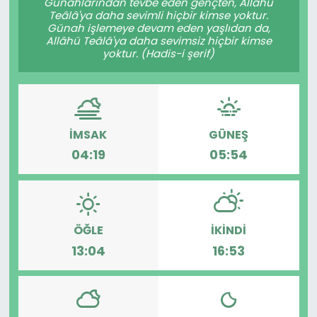
Günahlarından tevbe eden gençten, Allâhü
Teâlâ'ya daha sevimli hiçbir kimse yoktur.
Günah işlemeye devam eden yaşlıdan da,
Allâhü Teâlâ'ya daha sevimsiz hiçbir kimse
yoktur. (Hadis-i şerif)
İMSAK
GÜNEŞ
04:19
05:54
ÖĞLE
İKINDI
13:04
16:53