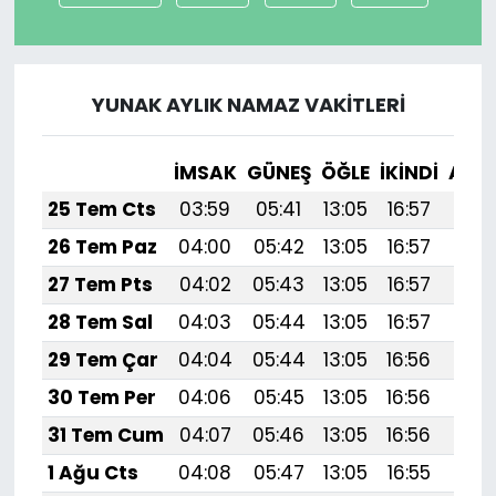
YUNAK AYLIK NAMAZ VAKITLERI
İMSAK
GÜNEŞ
ÖĞLE
İKINDI
AKŞ
25 Tem Cts
03:59
05:41
13:05
16:57
20:
26 Tem Paz
04:00
05:42
13:05
16:57
20:
27 Tem Pts
04:02
05:43
13:05
16:57
20:
28 Tem Sal
04:03
05:44
13:05
16:57
20:
29 Tem Çar
04:04
05:44
13:05
16:56
20:
30 Tem Per
04:06
05:45
13:05
16:56
20:
31 Tem Cum
04:07
05:46
13:05
16:56
20:
1 Ağu Cts
04:08
05:47
13:05
16:55
20: