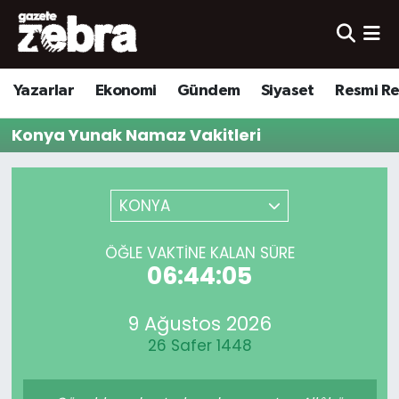
Yazarlar
Nöbetçi Eczaneler
Yazarlar
Ekonomi
Gündem
Siyaset
Resmi R
Ekonomi
Hava Durumu
Konya Yunak Namaz Vakitleri
Kültür-Sanat
Trafik Durumu
Yerel
Süper Lig Puan Durumu ve Fikstür
KONYA
Spor
Tüm Manşetler
ÖĞLE VAKTINE KALAN SÜRE
06:44:05
Son Dakika Haberleri
9 Ağustos 2026
Haber Arşivi
26 Safer 1448