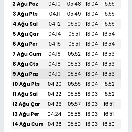
2 Ağu Paz
04:10
05:48
13:04
16:55
20:1
3 Ağu Pts
04:11
05:49
13:04
16:55
20:
4 Ağu Sal
04:12
05:50
13:04
16:55
20:
5 Ağu Çar
04:14
05:51
13:04
16:54
20:
6 Ağu Per
04:15
05:51
13:04
16:54
20:
7 Ağu Cum
04:16
05:52
13:04
16:53
20:
8 Ağu Cts
04:18
05:53
13:04
16:53
20:
9 Ağu Paz
04:19
05:54
13:04
16:53
20:
10 Ağu Pts
04:20
05:55
13:04
16:52
20:
11 Ağu Sal
04:22
05:56
13:03
16:52
20:
12 Ağu Çar
04:23
05:57
13:03
16:51
20:
13 Ağu Per
04:24
05:58
13:03
16:51
19:
14 Ağu Cum
04:26
05:59
13:03
16:50
19: