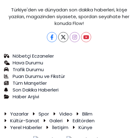
Türkiye'den ve dünyadan son dakika haberleri, köşe
yazıları, magazinden siyasete, spordan seyahate her
konuda Flow!
Nöbetçi Eczaneler
Hava Durumu
Trafik Durumu
Puan Durumu ve Fikstür
Tüm Manşetler
Son Dakika Haberleri
Haber Arşivi
Yazarlar
Spor
Video
Bilim
Kültür-Sanat
Galeri
Editörden
Yerel Haberler
İletişim
Künye