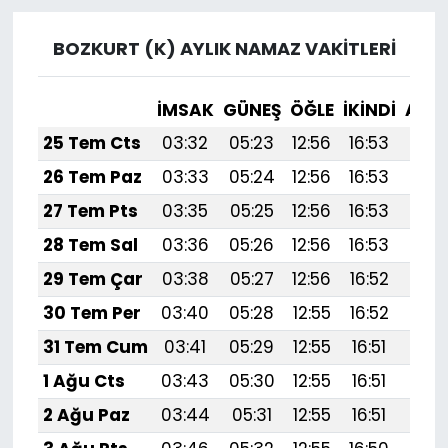
BOZKURT (K) AYLIK NAMAZ VAKITLERI
İMSAK
GÜNEŞ
ÖĞLE
İKINDI
AKŞ
25 Tem Cts
03:32
05:23
12:56
16:53
20:
26 Tem Paz
03:33
05:24
12:56
16:53
20:
27 Tem Pts
03:35
05:25
12:56
16:53
20:
28 Tem Sal
03:36
05:26
12:56
16:53
20:
29 Tem Çar
03:38
05:27
12:56
16:52
20:
30 Tem Per
03:40
05:28
12:55
16:52
20:
31 Tem Cum
03:41
05:29
12:55
16:51
20:
1 Ağu Cts
03:43
05:30
12:55
16:51
20:1
2 Ağu Paz
03:44
05:31
12:55
16:51
20: