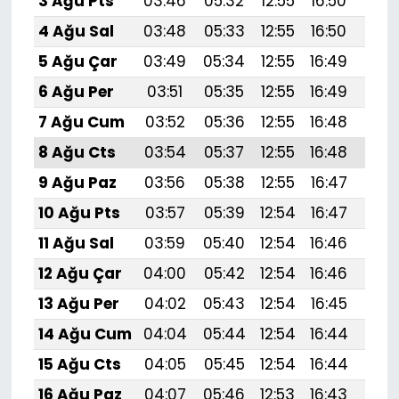
3 Ağu Pts
03:46
05:32
12:55
16:50
20:
4 Ağu Sal
03:48
05:33
12:55
16:50
20:
5 Ağu Çar
03:49
05:34
12:55
16:49
20:
6 Ağu Per
03:51
05:35
12:55
16:49
20:
7 Ağu Cum
03:52
05:36
12:55
16:48
20:
8 Ağu Cts
03:54
05:37
12:55
16:48
20:
9 Ağu Paz
03:56
05:38
12:55
16:47
20:
10 Ağu Pts
03:57
05:39
12:54
16:47
19:
11 Ağu Sal
03:59
05:40
12:54
16:46
19:
12 Ağu Çar
04:00
05:42
12:54
16:46
19:
13 Ağu Per
04:02
05:43
12:54
16:45
19:
14 Ağu Cum
04:04
05:44
12:54
16:44
19:
15 Ağu Cts
04:05
05:45
12:54
16:44
19:
16 Ağu Paz
04:07
05:46
12:53
16:43
19:5