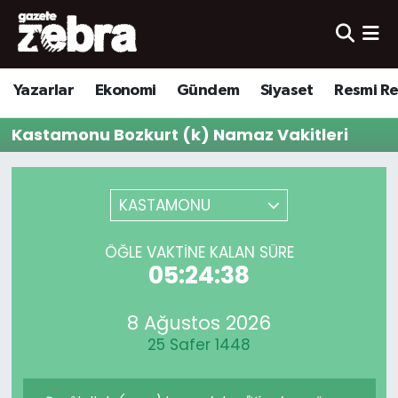
Yazarlar
Nöbetçi Eczaneler
Yazarlar
Ekonomi
Gündem
Siyaset
Resmi R
Ekonomi
Hava Durumu
Kastamonu Bozkurt (k) Namaz Vakitleri
Kültür-Sanat
Trafik Durumu
Yerel
Süper Lig Puan Durumu ve Fikstür
KASTAMONU
Spor
Tüm Manşetler
ÖĞLE VAKTINE KALAN SÜRE
05:24:38
Son Dakika Haberleri
8 Ağustos 2026
Haber Arşivi
25 Safer 1448