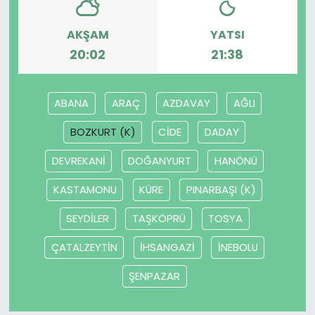
AKŞAM
YATSI
20:02
21:38
ABANA
ARAÇ
AZDAVAY
AĞLI
BOZKURT (K)
CİDE
DADAY
DEVREKANİ
DOĞANYURT
HANÖNÜ
KASTAMONU
KÜRE
PINARBAŞI (K)
SEYDİLER
TAŞKÖPRÜ
TOSYA
ÇATALZEYTİN
İHSANGAZİ
İNEBOLU
ŞENPAZAR