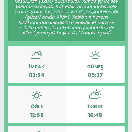
Resûlullah (s.a.v.) buyurdular: "Kimde şu üç şey
bulunursa sevâbı hak eder ve imanını kemâle
erdirmiş olur: İnsanlar arasında geçinebileceği
(güzel) ahlâk, Allâhü Teâlâ'nın haram
kıldıklarından kendisini menedecek verâ ve
cahilin cahilce hareketlerini defedebileceği
hilim (yumuşak huyluluk)." (Hadis-i şerif)
İMSAK
GÜNEŞ
03:54
05:37
ÖĞLE
İKINDI
12:55
16:48