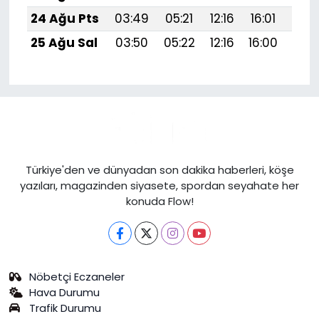
24 Ağu Pts
03:49
05:21
12:16
16:01
19:
25 Ağu Sal
03:50
05:22
12:16
16:00
19:
Türkiye'den ve dünyadan son dakika haberleri, köşe
yazıları, magazinden siyasete, spordan seyahate her
konuda Flow!
Nöbetçi Eczaneler
Hava Durumu
Trafik Durumu