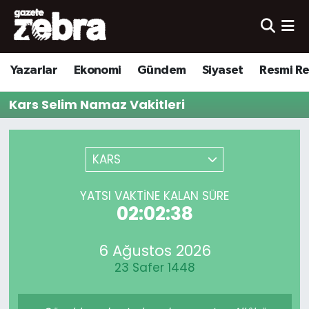
Yazarlar
Nöbetçi Eczaneler
Yazarlar
Ekonomi
Gündem
Siyaset
Resmi R
Ekonomi
Hava Durumu
Kars Selim Namaz Vakitleri
Kültür-Sanat
Trafik Durumu
Yerel
Süper Lig Puan Durumu ve Fikstür
KARS
Spor
Tüm Manşetler
YATSI VAKTINE KALAN SÜRE
02:02:38
Son Dakika Haberleri
6 Ağustos 2026
Haber Arşivi
23 Safer 1448