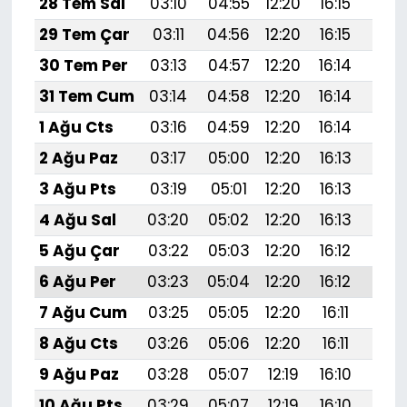
28 Tem Sal
03:10
04:55
12:20
16:15
19:
29 Tem Çar
03:11
04:56
12:20
16:15
19:
30 Tem Per
03:13
04:57
12:20
16:14
19:
31 Tem Cum
03:14
04:58
12:20
16:14
19:
1 Ağu Cts
03:16
04:59
12:20
16:14
19:
2 Ağu Paz
03:17
05:00
12:20
16:13
19:3
3 Ağu Pts
03:19
05:01
12:20
16:13
19:
4 Ağu Sal
03:20
05:02
12:20
16:13
19:
5 Ağu Çar
03:22
05:03
12:20
16:12
19:
6 Ağu Per
03:23
05:04
12:20
16:12
19:
7 Ağu Cum
03:25
05:05
12:20
16:11
19:
8 Ağu Cts
03:26
05:06
12:20
16:11
19:
9 Ağu Paz
03:28
05:07
12:19
16:10
19:
10 Ağu Pts
03:29
05:07
12:19
16:10
19:2