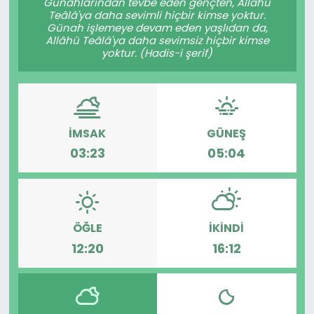
Günahlarından tevbe eden gençten, Allâhü
Teâlâ'ya daha sevimli hiçbir kimse yoktur.
Günah işlemeye devam eden yaşlıdan da,
Allâhü Teâlâ'ya daha sevimsiz hiçbir kimse
yoktur. (Hadis-i şerif)
İMSAK
GÜNEŞ
03:23
05:04
ÖĞLE
İKINDI
12:20
16:12