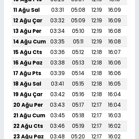
11 Ağu Sal
03:31
05:08
12:19
16:09
19:
12 Ağu Çar
03:32
05:09
12:19
16:09
19:1
13 Ağu Per
03:34
05:10
12:19
16:08
19:1
14 Ağu Cum
03:35
05:11
12:19
16:08
19:1
15 Ağu Cts
03:36
05:12
12:18
16:07
19:1
16 Ağu Paz
03:38
05:13
12:18
16:06
19:1
17 Ağu Pts
03:39
05:14
12:18
16:06
19:1
18 Ağu Sal
03:41
05:15
12:18
16:05
19:1
19 Ağu Çar
03:42
05:16
12:18
16:04
19:
20 Ağu Per
03:43
05:17
12:17
16:04
19:
21 Ağu Cum
03:45
05:18
12:17
16:03
19:
22 Ağu Cts
03:46
05:19
12:17
16:02
19:
23 Ağu Paz
03:48
05:20
12:17
16:02
19: