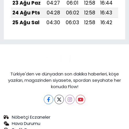
23 Ağu Paz
04:27
06:01
12:58
16:44
19:
24 Ağu Pts
04:28
06:02
12:58
16:43
19:
25 Ağu Sal
04:30
06:03
12:58
16:42
19:
Türkiye'den ve dünyadan son dakika haberleri, köşe
yazıları, magazinden siyasete, spordan seyahate her
konuda Flow!
Nöbetçi Eczaneler
Hava Durumu