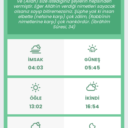
Ve (Allah) size istediğiniz şeylerin hepsinden
vermiştir. Eğer Allâh'ın verdiği nimetleri sayacak
olsanız sayıp bitiremezsiniz. Şüphe yok ki insan
elbette (nefsine karşı) çok zâlim, (Rabb'inin
nimetlerine karşı) çok nankördür. (İbrâhîm
Sûresi, 34)
İMSAK
GÜNEŞ
04:03
05:45
ÖĞLE
İKINDI
13:02
16:54