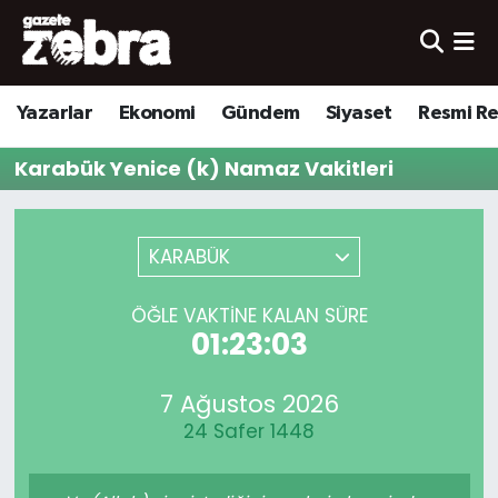
Yazarlar
Nöbetçi Eczaneler
Yazarlar
Ekonomi
Gündem
Siyaset
Resmi R
Ekonomi
Hava Durumu
Karabük Yenice (k) Namaz Vakitleri
Kültür-Sanat
Trafik Durumu
Yerel
Süper Lig Puan Durumu ve Fikstür
KARABÜK
Spor
Tüm Manşetler
ÖĞLE VAKTINE KALAN SÜRE
01:23:03
Son Dakika Haberleri
7 Ağustos 2026
Haber Arşivi
24 Safer 1448