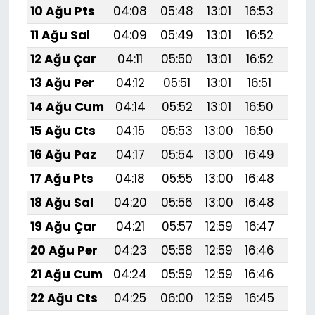
10 Ağu Pts
04:08
05:48
13:01
16:53
20:
11 Ağu Sal
04:09
05:49
13:01
16:52
20:
12 Ağu Çar
04:11
05:50
13:01
16:52
20:
13 Ağu Per
04:12
05:51
13:01
16:51
20:
14 Ağu Cum
04:14
05:52
13:01
16:50
19:
15 Ağu Cts
04:15
05:53
13:00
16:50
19:
16 Ağu Paz
04:17
05:54
13:00
16:49
19:
17 Ağu Pts
04:18
05:55
13:00
16:48
19:
18 Ağu Sal
04:20
05:56
13:00
16:48
19:
19 Ağu Çar
04:21
05:57
12:59
16:47
19:
20 Ağu Per
04:23
05:58
12:59
16:46
19:5
21 Ağu Cum
04:24
05:59
12:59
16:46
19:
22 Ağu Cts
04:25
06:00
12:59
16:45
19: