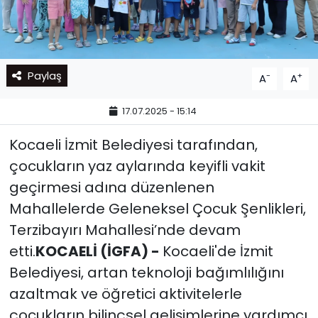
Paylaş
-
+
A
A
17.07.2025 - 15:14
Kocaeli İzmit Belediyesi tarafından,
çocukların yaz aylarında keyifli vakit
geçirmesi adına düzenlenen
Mahallelerde Geleneksel Çocuk Şenlikleri,
Terzibayırı Mahallesi’nde devam
etti.
KOCAELİ (İGFA) -
Kocaeli'de İzmit
Belediyesi, artan teknoloji bağımlılığını
azaltmak ve öğretici aktivitelerle
çocukların bilinçsel gelişimlerine yardımcı