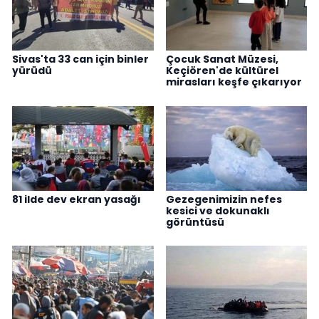
Sivas'ta 33 can için binler
Çocuk Sanat Müzesi,
yürüdü
Keçiören'de kültürel
mirasları keşfe çıkarıyor
81 ilde dev ekran yasağı
Gezegenimizin nefes
kesici ve dokunaklı
görüntüsü