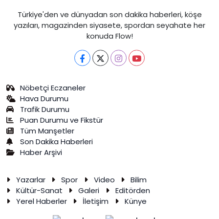
Türkiye'den ve dünyadan son dakika haberleri, köşe
yazıları, magazinden siyasete, spordan seyahate her
konuda Flow!
Nöbetçi Eczaneler
Hava Durumu
Trafik Durumu
Puan Durumu ve Fikstür
Tüm Manşetler
Son Dakika Haberleri
Haber Arşivi
Yazarlar
Spor
Video
Bilim
Kültür-Sanat
Galeri
Editörden
Yerel Haberler
İletişim
Künye