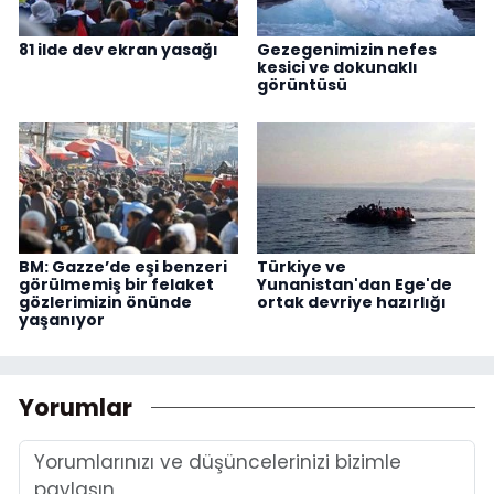
81 ilde dev ekran yasağı
Gezegenimizin nefes
kesici ve dokunaklı
görüntüsü
BM: Gazze’de eşi benzeri
Türkiye ve
görülmemiş bir felaket
Yunanistan'dan Ege'de
gözlerimizin önünde
ortak devriye hazırlığı
yaşanıyor
Yorumlar