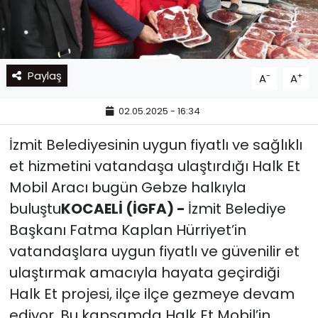
Paylaş
-
+
A
A
02.05.2025 - 16:34
İzmit Belediyesinin uygun fiyatlı ve sağlıklı
et hizmetini vatandaşa ulaştırdığı Halk Et
Mobil Aracı bugün Gebze halkıyla
buluştu
KOCAELİ (İGFA) -
İzmit Belediye
Başkanı Fatma Kaplan Hürriyet’in
vatandaşlara uygun fiyatlı ve güvenilir et
ulaştırmak amacıyla hayata geçirdiği
Halk Et projesi, ilçe ilçe gezmeye devam
ediyor. Bu kapsamda Halk Et Mobil’in