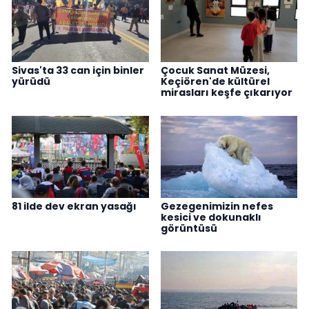
Sivas'ta 33 can için binler
Çocuk Sanat Müzesi,
yürüdü
Keçiören'de kültürel
mirasları keşfe çıkarıyor
81 ilde dev ekran yasağı
Gezegenimizin nefes
kesici ve dokunaklı
görüntüsü