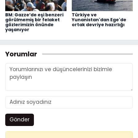
BM: Gazze’de eşi benzeri
Türkiye ve
görülmemiş bir felaket
Yunanistan'dan Ege'de
gözlerimizin önünde
ortak devriye hazırlığı
yaşanıyor
Yorumlar
Gönder