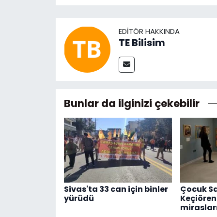
EDITÖR HAKKINDA
TE Bilisim
Bunlar da ilginizi çekebilir
Sivas'ta 33 can için binler
Çocuk Sa
yürüdü
Keçiören
mirasları