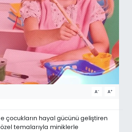
-
+
A
A
e çocukların hayal gücünü geliştiren
a özel temalarıyla miniklerle