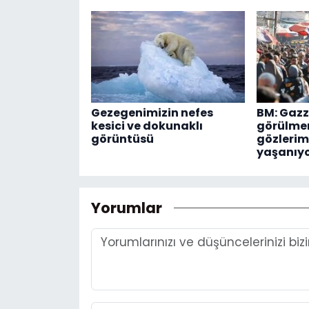
Gezegenimizin nefes
BM: Gazz
kesici ve dokunaklı
görülmem
görüntüsü
gözlerim
yaşanıy
Yorumlar