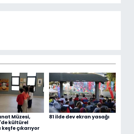
nat Müzesi,
81 ilde dev ekran yasağı
'de kültürel
 keşfe çıkarıyor