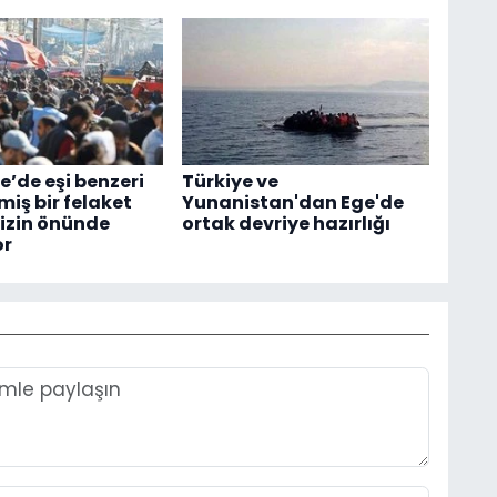
e’de eşi benzeri
Türkiye ve
iş bir felaket
Yunanistan'dan Ege'de
izin önünde
ortak devriye hazırlığı
or