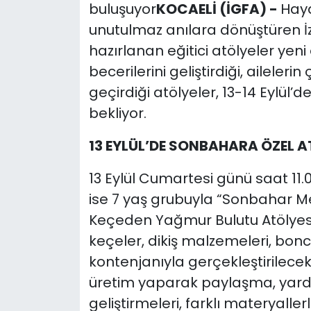
buluşuyor
KOCAELİ (İGFA) -
Haya
unutulmaz anılara dönüştüren İ
hazırlanan eğitici atölyeler yeni e
becerilerini geliştirdiği, ailelerin 
geçirdiği atölyeler, 13-14 Eylül’d
bekliyor.
13 EYLÜL’DE SONBAHARA ÖZEL A
13 Eylül Cumartesi günü saat 11.
ise 7 yaş grubuyla “Sonbahar Me
Keçeden Yağmur Bulutu Atölyesi”
keçeler, dikiş malzemeleri, bonc
kontenjanıyla gerçekleştirilecek e
üretim yaparak paylaşma, yardı
geliştirmeleri, farklı materyal