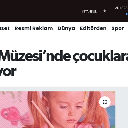
aset
Resmi Reklam
Dünya
Editörden
Spor
Müzesi’nde çocuklar
yor