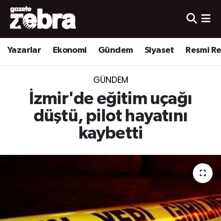
Yazarlar
Nöbetçi Eczaneler
Yazarlar
Ekonomi
Gündem
Siyaset
Resmi R
Ekonomi
Hava Durumu
GÜNDEM
Kültür-Sanat
Trafik Durumu
İzmir'de eğitim uçağı
Yerel
Süper Lig Puan Durumu ve Fikstür
düştü, pilot hayatını
kaybetti
Spor
Tüm Manşetler
Son Dakika Haberleri
Haber Arşivi