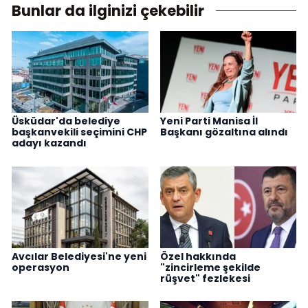
Bunlar da ilginizi çekebilir
Üsküdar'da belediye
Yeni Parti Manisa İl
başkanvekili seçimini CHP
Başkanı gözaltına alındı
adayı kazandı
Avcılar Belediyesi'ne yeni
Özel hakkında
operasyon
"zincirleme şekilde
rüşvet" fezlekesi