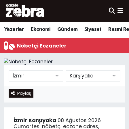
Yazarlar
Nöbetçi Eczaneler
Yazarlar
Ekonomi
Gündem
Siyaset
Resmi R
Ekonomi
Hava Durumu
Nöbetçi Eczaneler
Kültür-Sanat
Trafik Durumu
Yerel
Süper Lig Puan Durumu ve Fikstür
Spor
Tüm Manşetler
Paylaş
Son Dakika Haberleri
Haber Arşivi
İzmir
Karşıyaka
08 Ağustos 2026
Cumartesi nöbetçi eczane adres,