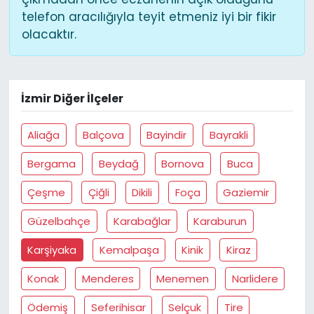
telefon aracılığıyla teyit etmeniz iyi bir fikir
olacaktır.
İzmir Diğer İlçeler
Aliağa
Balçova
Bayindir
Bayrakli
Bergama
Beydağ
Bornova
Buca
Çeşme
Çiğli
Dikili
Foça
Gaziemir
Güzelbahçe
Karabağlar
Karaburun
Karşiyaka
Kemalpaşa
Kinik
Kiraz
Konak
Menderes
Menemen
Narlidere
Ödemiş
Seferihisar
Selçuk
Tire