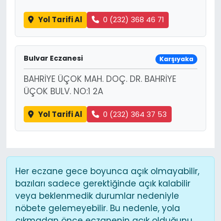
Yol Tarifi Al
0 (232) 368 46 71
Bulvar Eczanesi
Karşıyaka
BAHRİYE ÜÇOK MAH. DOÇ. DR. BAHRİYE
ÜÇOK BULV. NO:1 2A
Yol Tarifi Al
0 (232) 364 37 53
Her eczane gece boyunca açık olmayabilir,
bazıları sadece gerektiğinde açık kalabilir
veya beklenmedik durumlar nedeniyle
nöbete gelemeyebilir. Bu nedenle, yola
çıkmadan önce eczanenin açık olduğunu