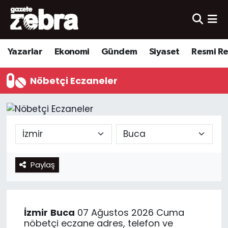
Yazarlar
Nöbetçi Eczaneler
Yazarlar
Ekonomi
Gündem
Siyaset
Resmi R
Ekonomi
Hava Durumu
Nöbetçi Eczaneler
Kültür-Sanat
Trafik Durumu
Yerel
Süper Lig Puan Durumu ve Fikstür
Spor
Tüm Manşetler
Paylaş
Son Dakika Haberleri
Haber Arşivi
İzmir
Buca
07 Ağustos 2026 Cuma
nöbetçi eczane adres, telefon ve