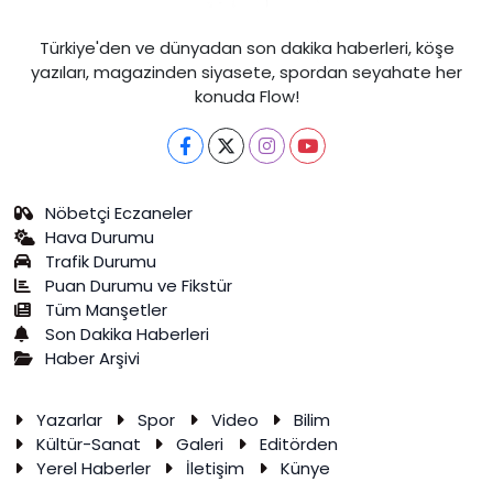
Türkiye'den ve dünyadan son dakika haberleri, köşe
yazıları, magazinden siyasete, spordan seyahate her
konuda Flow!
Nöbetçi Eczaneler
Hava Durumu
Trafik Durumu
Puan Durumu ve Fikstür
Tüm Manşetler
Son Dakika Haberleri
Haber Arşivi
Yazarlar
Spor
Video
Bilim
Kültür-Sanat
Galeri
Editörden
Yerel Haberler
İletişim
Künye