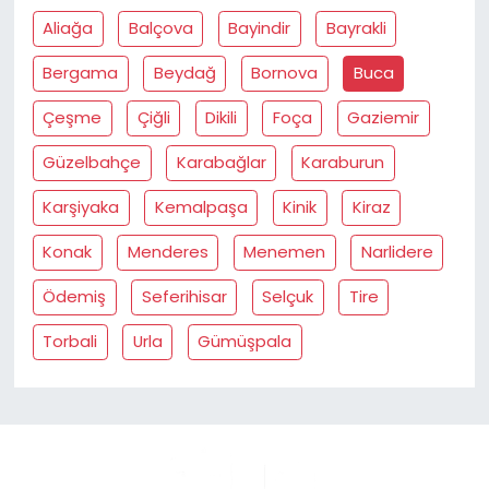
Aliağa
Balçova
Bayindir
Bayrakli
Bergama
Beydağ
Bornova
Buca
Çeşme
Çiğli
Dikili
Foça
Gaziemir
Güzelbahçe
Karabağlar
Karaburun
Karşiyaka
Kemalpaşa
Kinik
Kiraz
Konak
Menderes
Menemen
Narlidere
Ödemiş
Seferihisar
Selçuk
Tire
Torbali
Urla
Gümüşpala