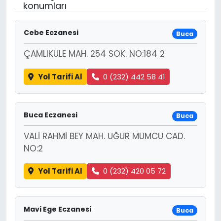
konumları
Cebe Eczanesi
Buca
ÇAMLIKULE MAH. 254 SOK. NO:184 2
Yol Tarifi Al
0 (232) 442 58 41
Buca Eczanesi
Buca
VALİ RAHMİ BEY MAH. UĞUR MUMCU CAD.
NO:2
Yol Tarifi Al
0 (232) 420 05 72
Mavi Ege Eczanesi
Buca