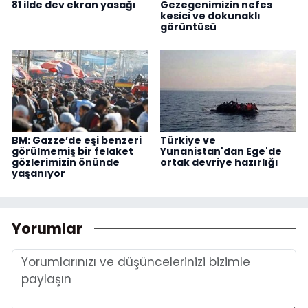
81 ilde dev ekran yasağı
Gezegenimizin nefes
kesici ve dokunaklı
görüntüsü
BM: Gazze’de eşi benzeri
Türkiye ve
görülmemiş bir felaket
Yunanistan'dan Ege'de
gözlerimizin önünde
ortak devriye hazırlığı
yaşanıyor
Yorumlar