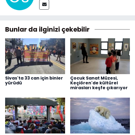
Bunlar da ilginizi çekebilir
Sivas'ta 33 can için binler
Çocuk Sanat Müzesi,
yürüdü
Keçiören'de kültürel
mirasları keşfe çıkarıyor