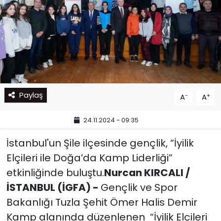
Paylaş
-
+
A
A
24.11.2024 - 09:35
İstanbul'un Şile ilçesinde gençlik, “İyilik
Elçileri ile Doğa’da Kamp Liderliği”
etkinliğinde buluştu.
Nurcan KIRCALI /
İSTANBUL (İGFA) -
Gençlik ve Spor
Bakanlığı Tuzla Şehit Ömer Halis Demir
Kamp alanında düzenlenen “İyilik Elçileri