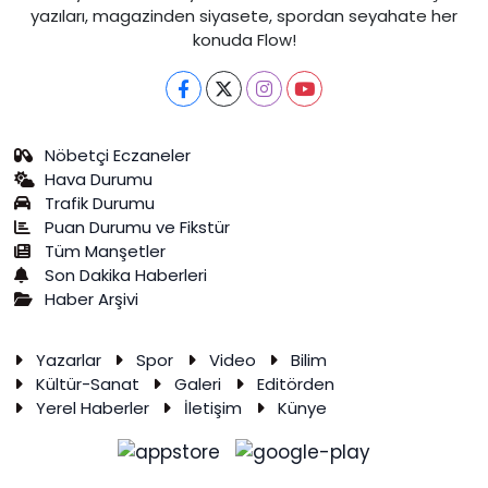
yazıları, magazinden siyasete, spordan seyahate her
konuda Flow!
Nöbetçi Eczaneler
Hava Durumu
Trafik Durumu
Puan Durumu ve Fikstür
Tüm Manşetler
Son Dakika Haberleri
Haber Arşivi
Yazarlar
Spor
Video
Bilim
Kültür-Sanat
Galeri
Editörden
Yerel Haberler
İletişim
Künye