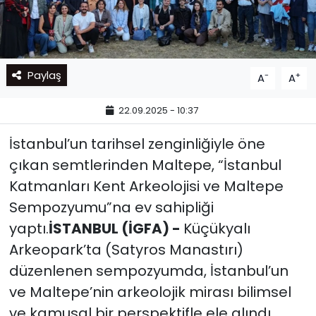
Paylaş
-
+
A
A
22.09.2025 - 10:37
İstanbul’un tarihsel zenginliğiyle öne
çıkan semtlerinden Maltepe, “İstanbul
Katmanları Kent Arkeolojisi ve Maltepe
Sempozyumu”na ev sahipliği
yaptı.
İSTANBUL (İGFA) -
Küçükyalı
Arkeopark’ta (Satyros Manastırı)
düzenlenen sempozyumda, İstanbul’un
ve Maltepe’nin arkeolojik mirası bilimsel
ve kamusal bir perspektifle ele alındı.