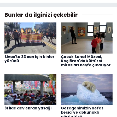
Bunlar da ilginizi çekebilir
Sivas'ta 33 can için binler
Çocuk Sanat Müzesi,
yürüdü
Keçiören'de kültürel
mirasları keşfe çıkarıyor
81 ilde dev ekran yasağı
Gezegenimizin nefes
kesici ve dokunaklı
görüntüsü