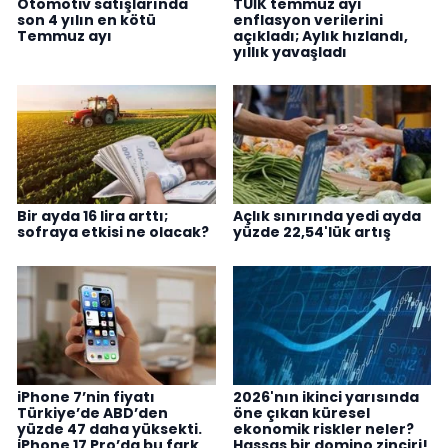
Otomotiv satışlarında
TÜİK temmuz ayı
son 4 yılın en kötü
enflasyon verilerini
Temmuz ayı
açıkladı; Aylık hızlandı,
yıllık yavaşladı
Bir ayda 16 lira arttı;
Açlık sınırında yedi ayda
sofraya etkisi ne olacak?
yüzde 22,54'lük artış
iPhone 7’nin fiyatı
2026'nın ikinci yarısında
Türkiye’de ABD’den
öne çıkan küresel
yüzde 47 daha yüksekti.
ekonomik riskler neler?
iPhone 17 Pro’da bu fark
Hassas bir domino zinciri!