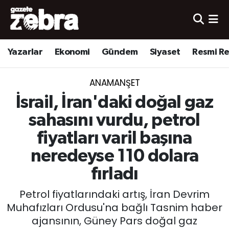
Yazarlar
Nöbetçi Eczaneler
Yazarlar
Ekonomi
Gündem
Siyaset
Resmi R
Ekonomi
Hava Durumu
ANAMANŞET
Kültür-Sanat
Trafik Durumu
İsrail, İran'daki doğal gaz
Yerel
Süper Lig Puan Durumu ve Fikstür
sahasını vurdu, petrol
fiyatları varil başına
Spor
Tüm Manşetler
neredeyse 110 dolara
Son Dakika Haberleri
fırladı
Petrol fiyatlarındaki artış, İran Devrim
Haber Arşivi
Muhafızları Ordusu'na bağlı Tasnim haber
ajansının, Güney Pars doğal gaz