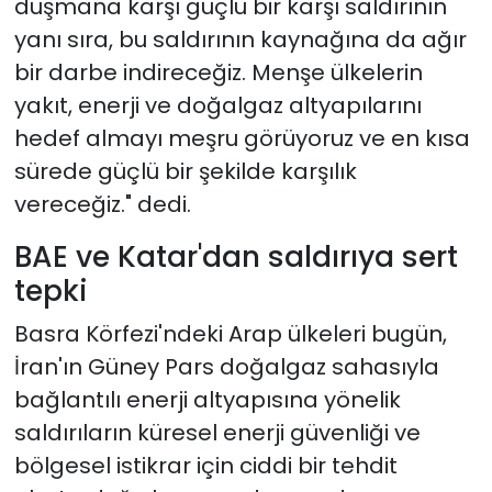
düşmana karşı güçlü bir karşı saldırının
yanı sıra, bu saldırının kaynağına da ağır
bir darbe indireceğiz.
Menşe ülkelerin
yakıt, enerji ve doğalgaz altyapılarını
hedef almayı meşru görüyoruz ve en kısa
sürede güçlü bir şekilde karşılık
vereceğiz." dedi.
BAE ve Kata
r
'dan saldı
r
ıya se
r
t
tepki
Basra Körfezi'ndeki Arap ülkeleri bugün,
İran'ın Güney Pars doğalgaz sahasıyla
bağlantılı enerji altyapısına yönelik
saldırıların küresel enerji güvenliği ve
bölgesel istikrar için ciddi bir tehdit