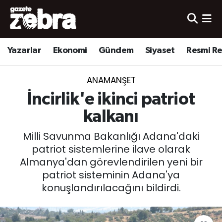
Yazarlar
Nöbetçi Eczaneler
Yazarlar
Ekonomi
Gündem
Siyaset
Resmi R
Ekonomi
Hava Durumu
ANAMANŞET
Kültür-Sanat
Trafik Durumu
İncirlik'e ikinci patriot
Yerel
Süper Lig Puan Durumu ve Fikstür
kalkanı
Milli Savunma Bakanlığı Adana'daki
Spor
Tüm Manşetler
patriot sistemlerine ilave olarak
Almanya'dan görevlendirilen yeni bir
Son Dakika Haberleri
patriot sisteminin Adana'ya
konuşlandırılacağını bildirdi.
Haber Arşivi