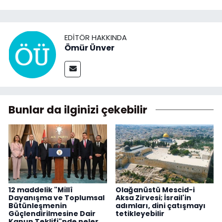
EDITÖR HAKKINDA
Ömür Ünver
Bunlar da ilginizi çekebilir
12 maddelik "Millî
Olağanüstü Mescid-i
Dayanışma ve Toplumsal
Aksa Zirvesi; İsrail'in
Bütünleşmenin
adımları, dini çatışmayı
Güçlendirilmesine Dair
tetikleyebilir
Kanun Teklifi"nde neler