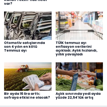
var?
Otomotiv satışlarında
TÜİK temmuz ayı
son 4 yılın en kötü
enflasyon verilerini
Temmuz ayı
açıkladı; Aylık hızlandı,
yıllık yavaşladı
Bir ayda 16 lira arttı;
Açlık sınırında yedi ayda
sofraya etkisi ne olacak?
yüzde 22,54'lük artış