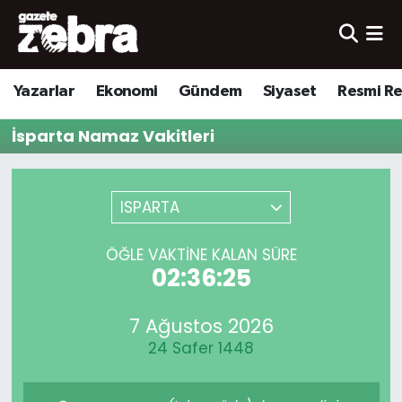
Yazarlar
Nöbetçi Eczaneler
Yazarlar
Ekonomi
Gündem
Siyaset
Resmi R
Ekonomi
Hava Durumu
İsparta Namaz Vakitleri
Kültür-Sanat
Trafik Durumu
Yerel
Süper Lig Puan Durumu ve Fikstür
ISPARTA
Spor
Tüm Manşetler
ÖĞLE VAKTINE KALAN SÜRE
02:36:25
Son Dakika Haberleri
7 Ağustos 2026
Haber Arşivi
24 Safer 1448