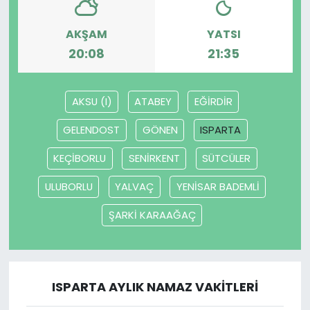
AKŞAM
YATSI
20:08
21:35
AKSU (I)
ATABEY
EĞİRDİR
GELENDOST
GÖNEN
ISPARTA
KEÇİBORLU
SENİRKENT
SÜTCÜLER
ULUBORLU
YALVAÇ
YENİSAR BADEMLİ
ŞARKİ KARAAĞAÇ
ISPARTA AYLIK NAMAZ VAKITLERI