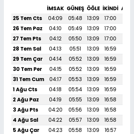
İMSAK
GÜNEŞ
ÖĞLE
İKINDI
AKŞ
25 Tem Cts
04:09
05:48
13:09
17:00
20:
26 Tem Paz
04:10
05:49
13:09
17:00
20:
27 Tem Pts
04:12
05:50
13:09
17:00
20:
28 Tem Sal
04:13
05:51
13:09
16:59
20:
29 Tem Çar
04:14
05:52
13:09
16:59
20:
30 Tem Per
04:15
05:52
13:09
16:59
20:
31 Tem Cum
04:17
05:53
13:09
16:59
20:
1 Ağu Cts
04:18
05:54
13:09
16:59
20:
2 Ağu Paz
04:19
05:55
13:09
16:58
20:
3 Ağu Pts
04:20
05:56
13:09
16:58
20:
4 Ağu Sal
04:22
05:57
13:09
16:58
20:1
5 Ağu Çar
04:23
05:58
13:09
16:57
20: