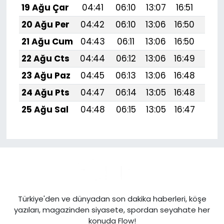
19 Ağu Çar
04:41
06:10
13:07
16:51
19:
20 Ağu Per
04:42
06:10
13:06
16:50
19:
21 Ağu Cum
04:43
06:11
13:06
16:50
19:5
22 Ağu Cts
04:44
06:12
13:06
16:49
19:
23 Ağu Paz
04:45
06:13
13:06
16:48
19:
24 Ağu Pts
04:47
06:14
13:05
16:48
19:
25 Ağu Sal
04:48
06:15
13:05
16:47
19:
Türkiye'den ve dünyadan son dakika haberleri, köşe
yazıları, magazinden siyasete, spordan seyahate her
konuda Flow!