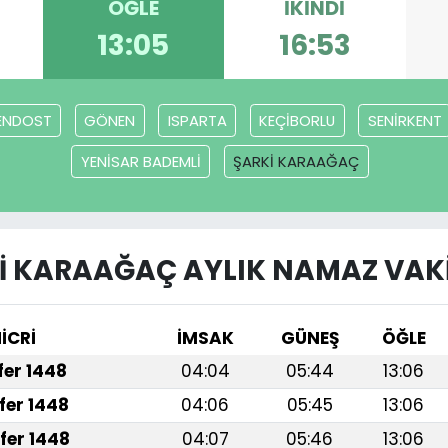
ÖĞLE
İKINDI
13:05
16:53
ENDOST
GÖNEN
ISPARTA
KEÇİBORLU
SENİRKENT
YENİSAR BADEMLİ
ŞARKİ KARAAĞAÇ
İ KARAAĞAÇ AYLIK NAMAZ VAKI
İCRİ
İMSAK
GÜNEŞ
ÖĞLE
afer 1448
04:04
05:44
13:06
fer 1448
04:06
05:45
13:06
fer 1448
04:07
05:46
13:06