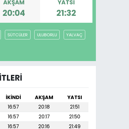
AKŞAM
YATSI
20:04
21:32
SÜTCÜLER
ULUBORLU
YALVAÇ
TLERI
İKINDI
AKŞAM
YATSI
16:57
20:18
21:51
16:57
20:17
21:50
16:57
20:16
21:49