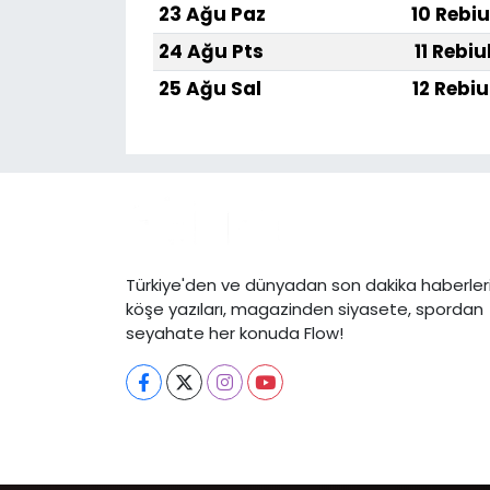
23 Ağu Paz
10 Rebiu
24 Ağu Pts
11 Rebiu
25 Ağu Sal
12 Rebiu
Türkiye'den ve dünyadan son dakika haberleri
köşe yazıları, magazinden siyasete, spordan
seyahate her konuda Flow!