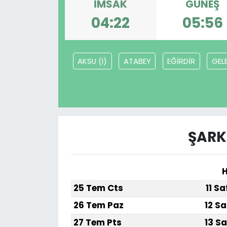
İMSAK
GÜNEŞ
04:22
05:56
AKSU (I)
ATABEY
EĞİRDİR
GEL
ŞARK
H
25 Tem Cts
11 S
26 Tem Paz
12 Sa
27 Tem Pts
13 Sa