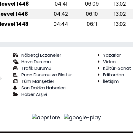
levvel 1448
04:41
06:09
13:02
levvel 1448
04:42
06:10
13:02
levvel 1448
04:44
06:11
13:02
Nöbetçi Eczaneler
Yazarlar
Hava Durumu
Video
Trafik Durumu
Kültür-Sanat
Puan Durumu ve Fikstür
Editörden
,
Tüm Manşetler
İletişim
Son Dakika Haberleri
Haber Arşivi