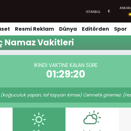
aset
Resmi Reklam
Dünya
Editörden
Spor
ç Namaz Vakitleri
İKINDI VAKTINE KALAN SÜRE
01:29:20
oğuculuk yapan, laf taşıyan kimse) Cennet'e giremez. (Hadi