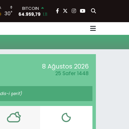
BITCOIN
°
30
64.959,79
1.11
DOLAR
47,7436
0.18
EURO
55,2510
0.32
STERLİN
64,4811
0.38
GRAM ALTIN
6660.55
0.03
8 Ağustos 2026
BİST100
25 Safer 1448
13.779
-14
s-i şerif)