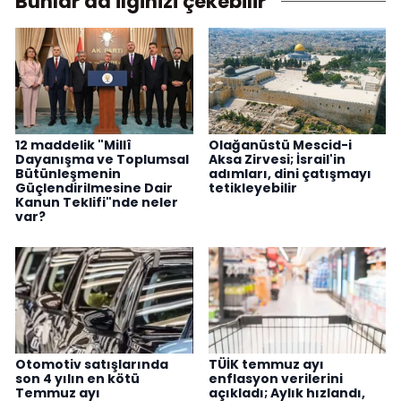
Bunlar da ilginizi çekebilir
12 maddelik "Millî
Olağanüstü Mescid-i
Dayanışma ve Toplumsal
Aksa Zirvesi; İsrail'in
Bütünleşmenin
adımları, dini çatışmayı
Güçlendirilmesine Dair
tetikleyebilir
Kanun Teklifi"nde neler
var?
Otomotiv satışlarında
TÜİK temmuz ayı
son 4 yılın en kötü
enflasyon verilerini
Temmuz ayı
açıkladı; Aylık hızlandı,