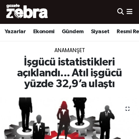
Yazarlar
Nöbetçi Eczaneler
Yazarlar
Ekonomi
Gündem
Siyaset
Resmi R
Ekonomi
Hava Durumu
ANAMANŞET
Kültür-Sanat
Trafik Durumu
İşgücü istatistikleri
Yerel
Süper Lig Puan Durumu ve Fikstür
açıklandı... Atıl işgücü
yüzde 32,9’a ulaştı
Spor
Tüm Manşetler
Son Dakika Haberleri
Haber Arşivi