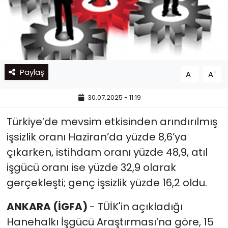
Paylaş
-
+
A
A
30.07.2025 - 11:19
Türkiye’de mevsim etkisinden arındırılmış
işsizlik oranı Haziran’da yüzde 8,6’ya
çıkarken, istihdam oranı yüzde 48,9, atıl
işgücü oranı ise yüzde 32,9 olarak
gerçekleşti; genç işsizlik yüzde 16,2 oldu.
ANKARA (İGFA)
- TÜİK'in açıkladığı
Hanehalkı İşgücü Araştırması’na göre, 15