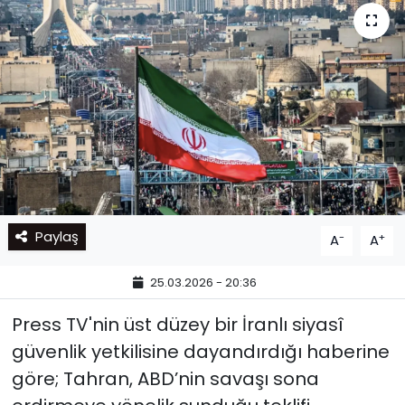
Paylaş
-
+
A
A
25.03.2026 - 20:36
Press TV'nin üst düzey bir İranlı siyasî
güvenlik yetkilisine dayandırdığı haberine
göre; Tahran, ABD’nin savaşı sona