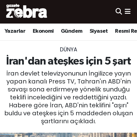
Yazarlar
Nöbetçi Eczaneler
Yazarlar
Ekonomi
Gündem
Siyaset
Resmi R
Ekonomi
Hava Durumu
DÜNYA
Kültür-Sanat
Trafik Durumu
İran'dan ateşkes için 5 şart
Yerel
Süper Lig Puan Durumu ve Fikstür
İran devlet televizyonunun İngilizce yayın
yapan kanalı Press TV, Tahran'ın ABD'nin
Spor
Tüm Manşetler
savaşı sona erdirmeye yönelik sunduğu
teklifi incelediğini ve reddettiğini yazdı.
Son Dakika Haberleri
Habere göre İran, ABD'nin teklifini "aşırı"
buldu ve ateşkes için 5 maddeden oluşan
Haber Arşivi
şartlarını açıkladı.