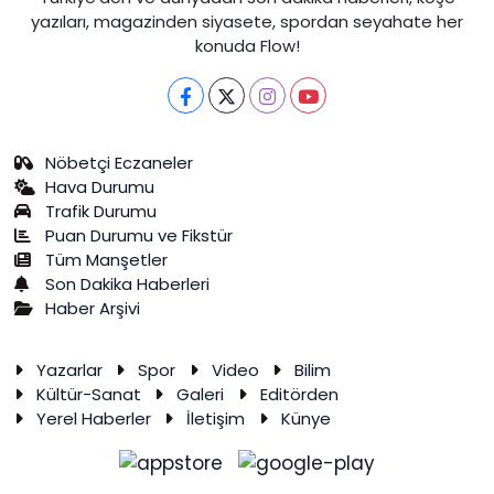
yazıları, magazinden siyasete, spordan seyahate her
konuda Flow!
Nöbetçi Eczaneler
Hava Durumu
Trafik Durumu
Puan Durumu ve Fikstür
Tüm Manşetler
Son Dakika Haberleri
Haber Arşivi
Yazarlar
Spor
Video
Bilim
Kültür-Sanat
Galeri
Editörden
Yerel Haberler
İletişim
Künye