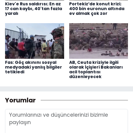
Kiev'e Rus saldırısı; En az
Portekiz’de konut krizi;
17 can kaybı, 40'tan fazla
400 bin euronun altında
yaralı
ev almak çok zor
Fas: Göç akınını sosyal
AB, Ceuta kriziyle ilgili
medyadaki yanlış bilgiler
olarak İçişleri Bakanları
tetikledi
acil toplantısı
düzenleyecek
Yorumlar